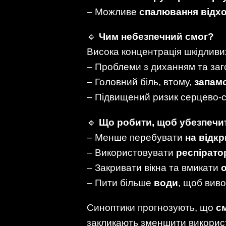
– Можливе
спалювання відхо
🔹
Чим небезпечний смог?
Висока концентрація шкідливи
– Проблеми з диханням та за
– Головний біль, втому,
запам
– Підвищений ризик серцево-
🔹
Що робити, щоб убезпечи
– Менше перебувати
на відкр
– Використовувати
респірато
– Закривати вікна та вмикати
– Пити більше
води
, щоб виво
Синоптики прогнозують, що
с
закликають зменшити використ