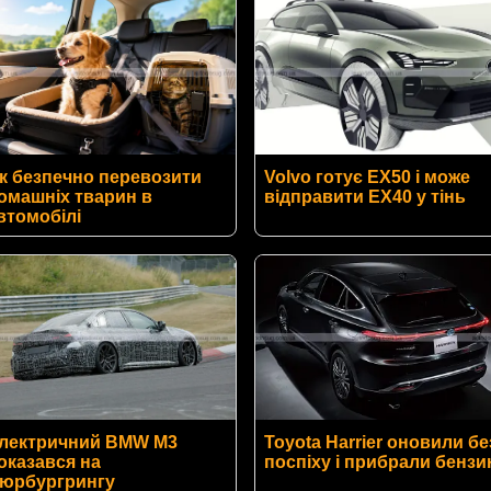
к безпечно перевозити
Volvo готує EX50 і може
омашніх тварин в
відправити EX40 у тінь
втомобілі
лектричний BMW M3
Toyota Harrier оновили бе
оказався на
поспіху і прибрали бензи
юрбургрингу