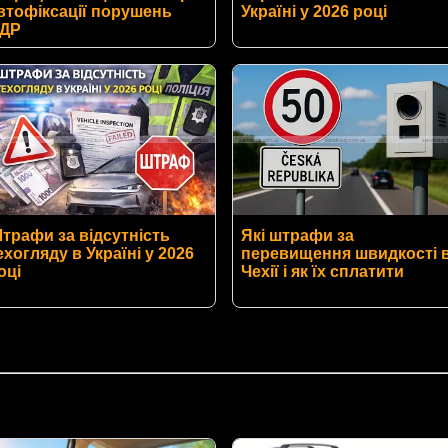
втофіксації порушень
Україні у 2026 році
ДР
трафи за відсутність
Які штрафи за
ехогляду в Україні у 2026
перевищення швидкості 
оці
Чехії і як їх сплатити