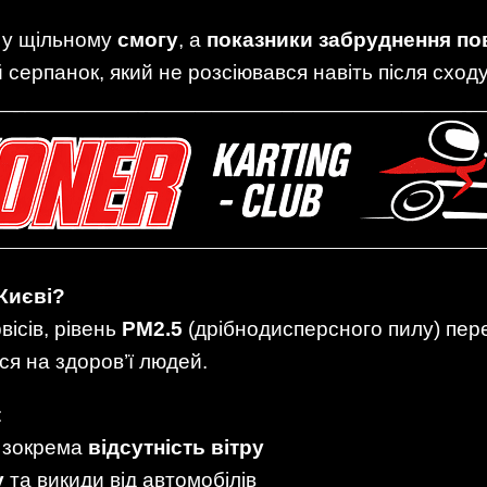
я у щільному
смогу
, а
показники забруднення по
й серпанок, який не розсіювався навіть після сход
 Києві?
ісів, рівень
PM2.5
(дрібнодисперсного пилу) пере
я на здоров’ї людей.
:
, зокрема
відсутність вітру
у
та викиди від автомобілів