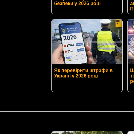
безпеки у 2026 році
а
П
Як перевірити штрафи в
Ш
Україні у 2026 році
т
р