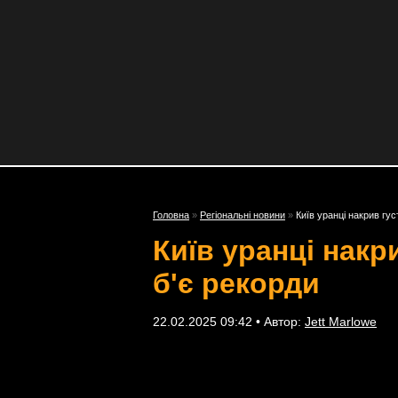
Головна
»
Регіональні новини
»
Київ уранці накрив гус
Київ уранці накр
б'є рекорди
22.02.2025 09:42 • Автор:
Jett Marlowe