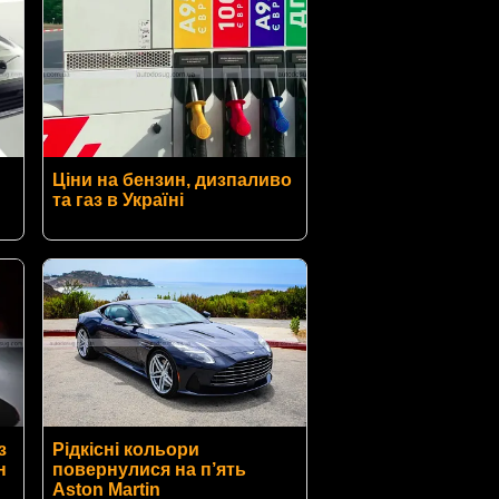
Ціни на бензин, дизпаливо
та газ в Україні
з
Рідкісні кольори
н
повернулися на п’ять
Aston Martin