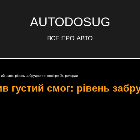
AUTODOSUG
ВСЕ ПРО АВТО
тий смог: рівень забруднення повітря б'є рекорди
ив густий смог: рівень забр