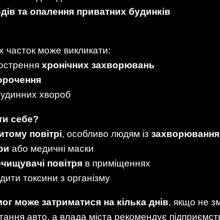
дів та опалення приватних будинків
х часток може викликати:
гострення
хронічних захворювань
орочення
судинних хвороб
ти себе?
итому повітрі
, особливо людям із
захворювання
ри
або медичні маски
очищувачі повітря
в приміщеннях
дити токсини з організму
мог може затриматися на кілька днів
, якщо не з
ання авто, а влада міста рекомендує підприємс