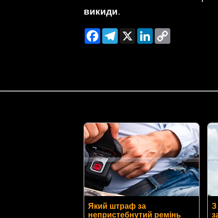
викиди
.
Facebook
Telegram
X
LinkedIn
Copy
Link
Який штраф за
З
непристебнутий ремінь
з