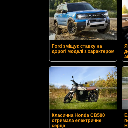
Ford зміщує ставку на
Я
дорогі моделі з характером
д
а
Класична Honda CB500
Е
отримала електричне
п
серце
Н