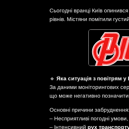
Сьогодні вранці Київ опинивс
рівнів. Містяни помітили густи
🔹
Яка ситуація з повітрям у
За даними моніторингових серв
що може негативно позначитис
Основні причини забруднення
– Несприятливі погодні умови
– Інтенсивний
рух транспорт