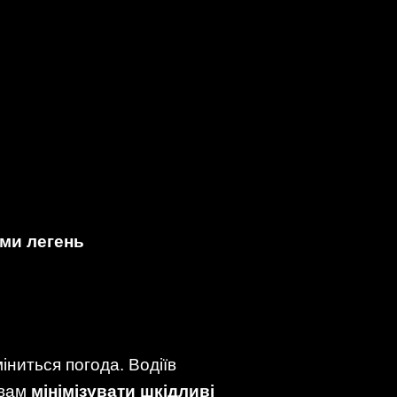
ми легень
міниться погода. Водіїв
твам
мінімізувати шкідливі