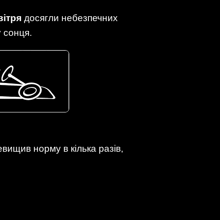
вітря
досягли небезпечних
у сонця.
вищив норму в кілька разів,