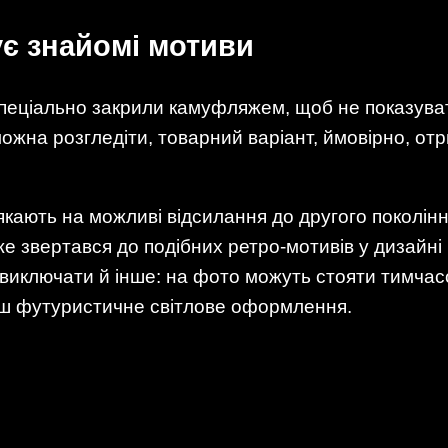
є знайомі мотиви
еціально закрили камуфляжем, щоб не показуват
можна розгледіти, товарний варіант, ймовірно, от
ають на можливі відсилання до другого покоління
же звертався до подібних ретро-мотивів у дизайні
 виключати й інше: на фото можуть стояти тимчас
льш футуристичне світлове оформлення.