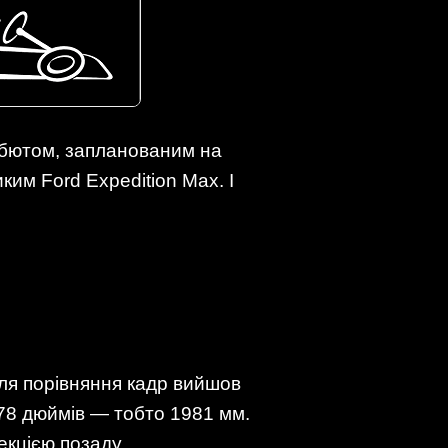
бютом, запланованим на
ким Ford Expedition Max. І
ля порівняння кадр вийшов
78 дюймів — тобто 1981 мм.
екцією позаду.