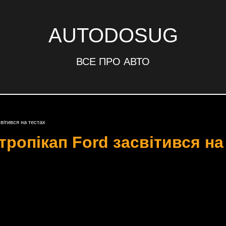
AUTODOSUG
ВСЕ ПРО АВТО
вітився на тестах
ропікап Ford засвітився на