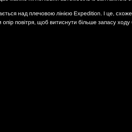
ається над плечовою лінією Expedition. І це, схож
опір повітря, щоб витиснути більше запасу ходу 