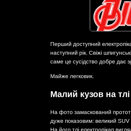
Перший доступний електропік
наступний рік. Свіжі шпигунськ
саме це сусідство добре дає 
Майже легковик.
Малий кузов на тл
На фото замаскований прототи
дуже показовим: великий SUV 
На його тлі електропікап вигл