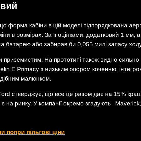
овий
 що форма кабіни в цій моделі підпорядкована аер
іни в розмірах. За її оцінками, додатковий 1 мм, 
а батарею або забирав би 0,055 милі запасу ходу
ки приземистим. На прототипі також видно сильно
elin E Primacy з низьким опором коченню, інтегро
одібним малюнком.
d стверджує, що все це разом дає на 15% кращу 
з є на ринку. У компанії окремо згадують і Maveric
и попри пільгові ціни