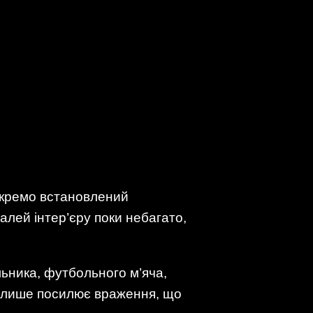
 окремо встановлений
алей інтер’єру поки небагато,
льника, футбольного м’яча,
ня лише посилює враження, що