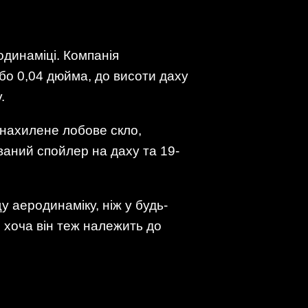
одинаміці. Компанія
або 0,04 дюйма, до висоти даху
.
 нахилене лобове скло,
ваний спойлер на даху та 19-
аеродинаміку, ніж у будь-
k, хоча він теж належить до