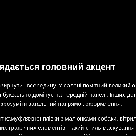
лядається головний акцент
азирнути і всередину. У салоні помітний великий
буквально домінує на передній панелі. Інших дет
 зрозуміти загальний напрямок оформлення.
нт камуфляжної плівки з малюнками собаки, вітри
інших графічних елементів. Такий стиль маскуван