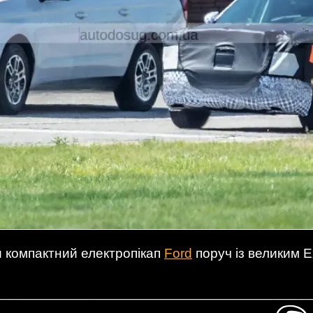
и компактний електропікап
Ford
поруч із великим E