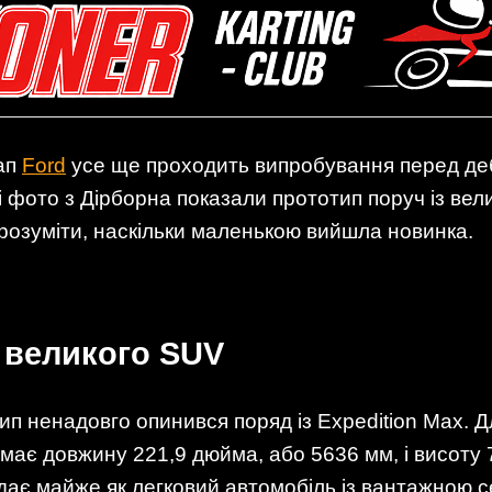
ап
Ford
усе ще проходить випробування перед де
і фото з Дірборна показали прототип поруч із вели
зрозуміти, наскільки маленькою вийшла новинка.
і великого SUV
п ненадовго опинився поряд із Expedition Max. Д
має довжину 221,9 дюйма, або 5636 мм, і висоту 
ядає майже як легковий автомобіль із вантажною с