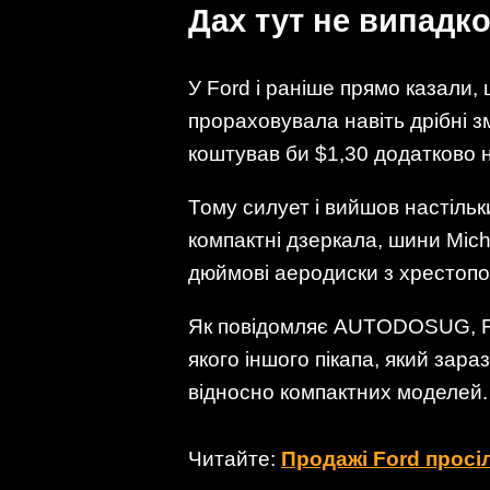
Дах тут не випадк
У Ford і раніше прямо казали,
прораховувала навіть дрібні зм
коштував би $1,30 додатково н
Тому силует і вийшов настіль
компактні дзеркала, шини Mich
дюймові аеродиски з хрестоп
Як повідомляє AUTODOSUG, For
якого іншого пікапа, який зара
відносно компактних моделей.
Читайте:
Продажі Ford просіл