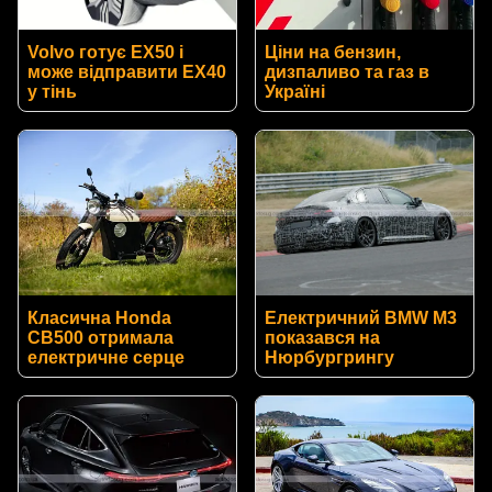
Volvo готує EX50 і
Ціни на бензин,
може відправити EX40
дизпаливо та газ в
у тінь
Україні
Класична Honda
Електричний BMW M3
CB500 отримала
показався на
електричне серце
Нюрбургрингу