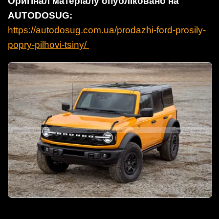
Оригінал матеріалу опубліковано на
AUTODOSUG:
https://autodosug.com.ua/prodazhi-ford-prosily-
popry-pilhovi-tsiny/