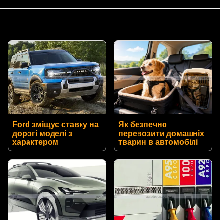
Ford зміщує ставку на
Як безпечно
дорогі моделі з
перевозити домашніх
характером
тварин в автомобілі