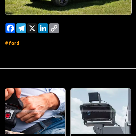
Facebook
Telegram
X
LinkedIn
Copy
Link
ford