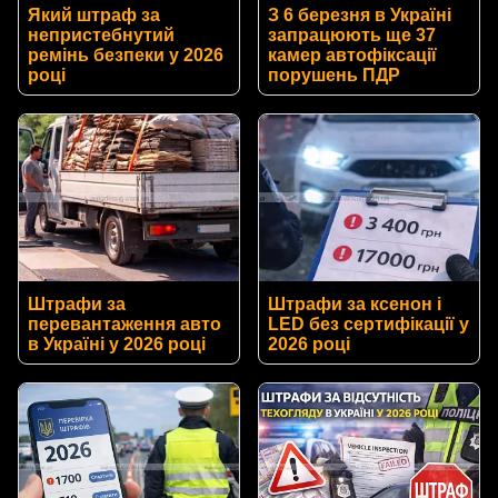
Який штраф за
З 6 березня в Україні
непристебнутий
запрацюють ще 37
ремінь безпеки у 2026
камер автофіксації
році
порушень ПДР
Штрафи за
Штрафи за ксенон і
перевантаження авто
LED без сертифікації у
в Україні у 2026 році
2026 році