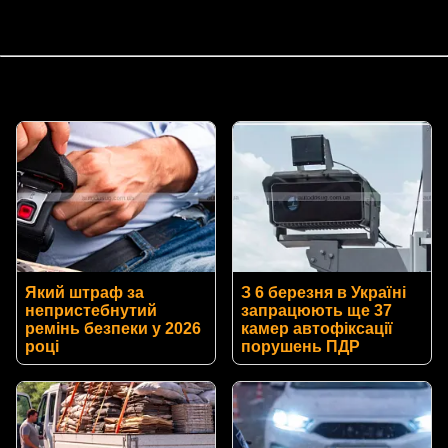
Який штраф за
З 6 березня в Україні
непристебнутий
запрацюють ще 37
ремінь безпеки у 2026
камер автофіксації
році
порушень ПДР