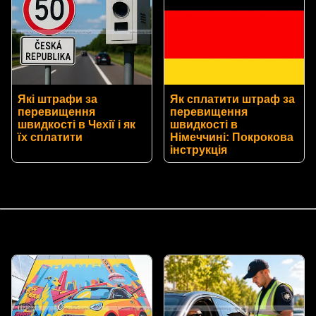
Які штрафи за
Як сплатити штраф за
перевищення
перевищення
швидкості в Чехії і як
швидкості в
їх сплатити
Німеччині: Покрокова
інструкція