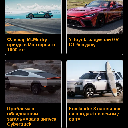
Фан-кар McMurtry
У Toyota задумали GR
приїде в Монтерей із
GT без даху
1000 к.с.
Проблема з
Freelander 8 націлився
обладнанням
на продажі по всьому
загальмувала випуск
світу
Cybertruck