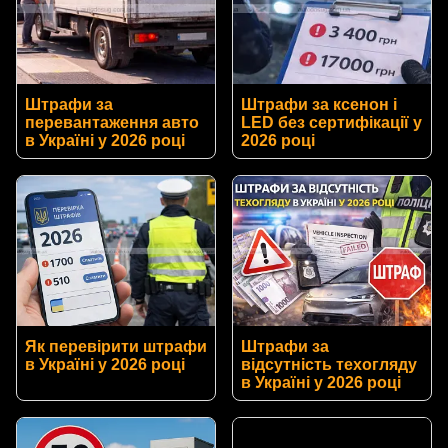
Штрафи за
Штрафи за ксенон і
перевантаження авто
LED без сертифікації у
в Україні у 2026 році
2026 році
Як перевірити штрафи
Штрафи за
в Україні у 2026 році
відсутність техогляду
в Україні у 2026 році