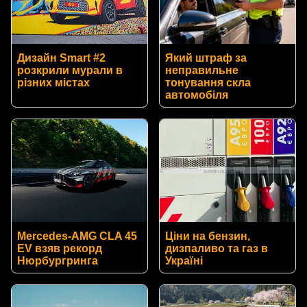
Дизайн Smart #2
Який штраф за
розкрили мурали в
неправильне
різних містах
тонування скла
автомобіля
Mercedes-AMG CLA 45
Ціни на бензин,
EV взяв рекорд
дизпаливо та газ в
Нюрбургринга
Україні