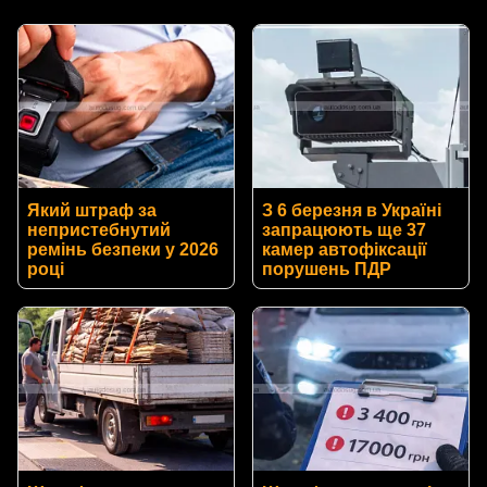
Який штраф за
З 6 березня в Україні
непристебнутий
запрацюють ще 37
ремінь безпеки у 2026
камер автофіксації
році
порушень ПДР