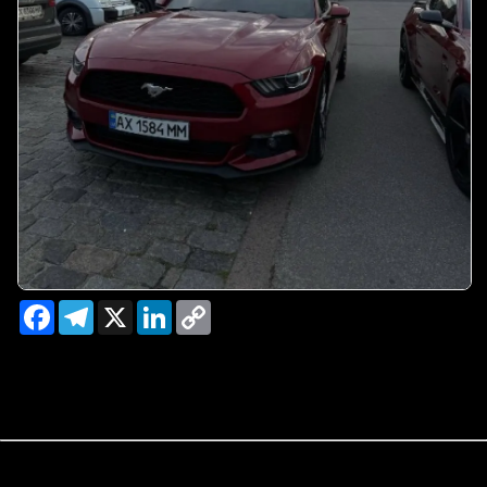
Facebook
Telegram
X
LinkedIn
Copy
Link