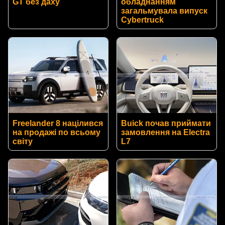
GT без даху
обладнанням
загальмувала випуск
Cybertruck
Freelander 8 націлився
Buick почав приймати
на продажі по всьому
замовлення на Electra
світу
L7