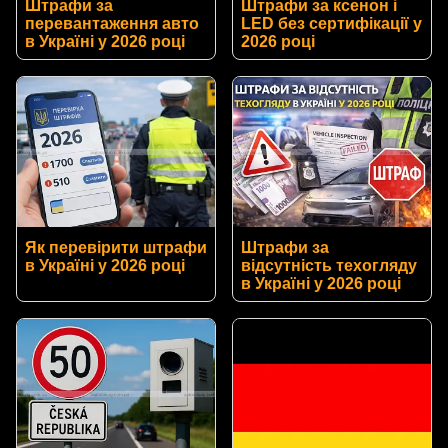
Штрафи за
Штрафи за ксенон і
перевантаження авто
LED без сертифікації у
в Україні у 2026 році
2026 році
Як перевірити штрафи
Штрафи за
в Україні у 2026 році
відсутність техогляду
в Україні у 2026 році