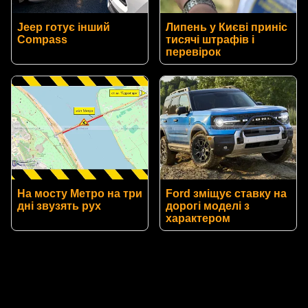
Jeep готує інший
Липень у Києві приніс
Compass
тисячі штрафів і
перевірок
На мосту Метро на три
Ford зміщує ставку на
дні звузять рух
дорогі моделі з
характером