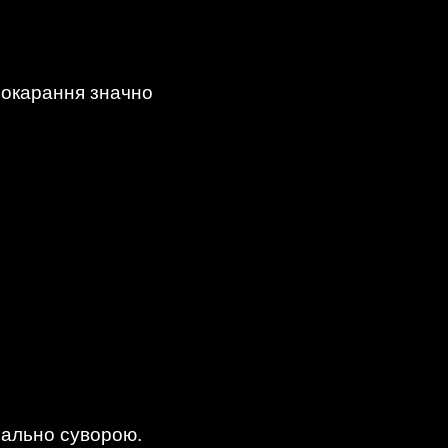
 покарання значно
имально суворою.