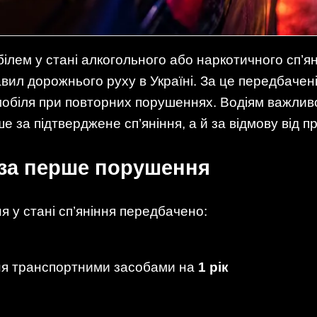
ілем у стані алкогольного або наркотичного сп’я
ил дорожнього руху в Україні. За це передбачен
омобіля при повторних порушеннях. Водіям важлив
е за підтверджене сп’яніння, а й за відмову від 
 за перше порушення
я у стані сп’яніння передбачено:
ня транспортними засобами на
1 рік