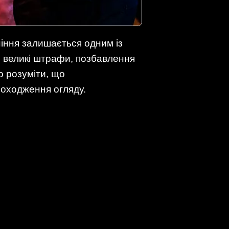
ніння залишається одним із
і великі штрафи, позбавлення
о розуміти, що
проходження огляду.