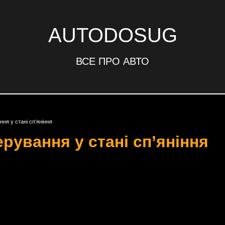
AUTODOSUG
ВСЕ ПРО АВТО
ня у стані сп’яніння
рування у стані сп’яніння