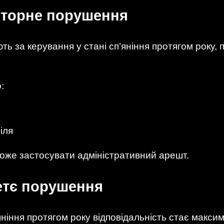
вторне порушення
ь за керування у стані сп’яніння протягом року,
:
іля
може застосувати адміністративний арешт.
етє порушення
’яніння протягом року відповідальність стає макс