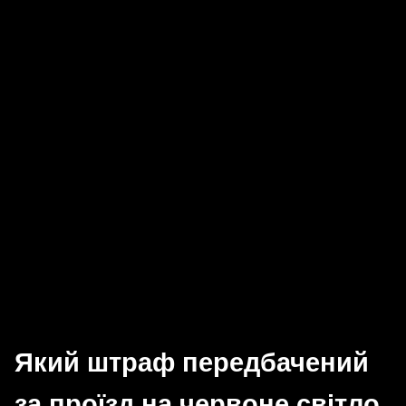
Який штраф передбачений
за проїзд на червоне світло