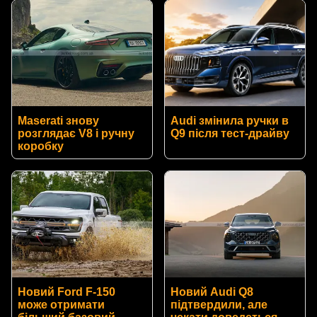
Maserati знову
Audi змінила ручки в
розглядає V8 і ручну
Q9 після тест-драйву
коробку
Новий Ford F-150
Новий Audi Q8
може отримати
підтвердили, але