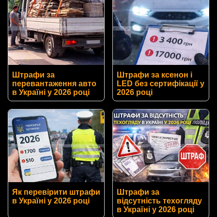
Штрафи за
Штрафи за ксенон і
перевантаження авто
LED без сертифікації у
в Україні у 2026 році
2026 році
Як перевірити штрафи
Штрафи за
в Україні у 2026 році
відсутність техогляду
в Україні у 2026 році