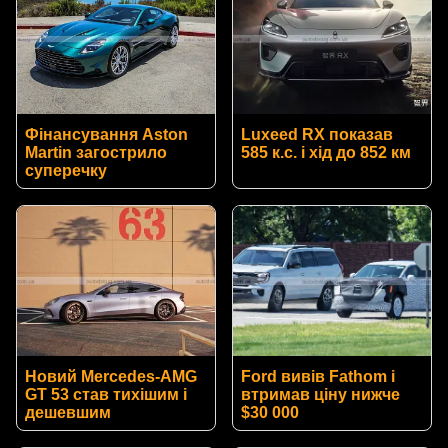
Фінансування Aston
Luxeed RX показав
Martin загострило
585 к.с. і хід до 852 км
суперечку
Новий Mercedes-AMG
Ford вивів Fathom і
GT 53 став тихішим і
втримав ціну нижче
дешевшим
$30 000