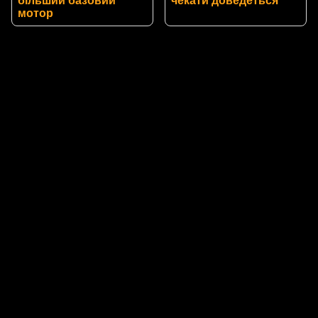
більший базовий
чекати доведеться
мотор