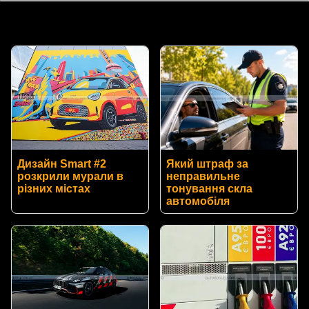
Дизайн Smart #2
Який штраф за
розкрили мурали в
неправильне
різних містах
тонування скла
автомобіля