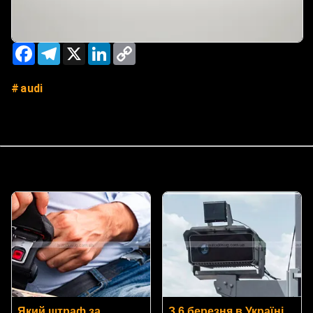
Facebook
Telegram
X
LinkedIn
Copy
Link
audi
Який штраф за
З 6 березня в Україні