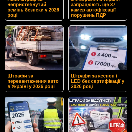
непристебнутий
запрацюють ще 37
ремінь безпеки у 2026
камер автофіксації
році
порушень ПДР
Штрафи за
Штрафи за ксенон і
перевантаження авто
LED без сертифікації у
в Україні у 2026 році
2026 році