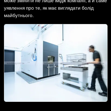
може змінити не лише імідж компанії, а й саме
уявлення про те, як має виглядати болід
майбутнього.