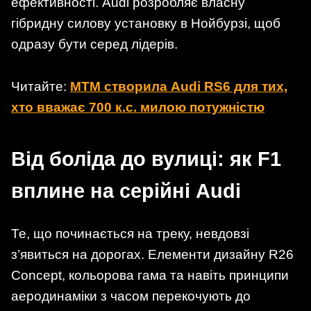
ефективності. Audi розробляє власну
гібридну силову установку в Нойбурзі, щоб
одразу бути серед лідерів.
Читайте:
MTM створила Audi RS6 для тих,
хто вважає 700 к.с. милою потужністю
Від боліда до вулиці: як F1
вплине на серійні Audi
Те, що починається на треку, невдовзі
з’явиться на дорогах. Елементи дизайну R26
Concept, кольорова гама та навіть принципи
аеродинаміки з часом перекочують до