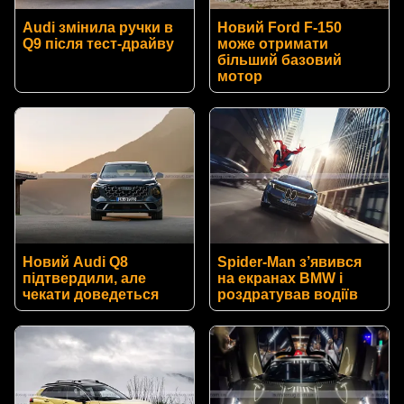
Audi змінила ручки в
Новий Ford F-150
Q9 після тест-драйву
може отримати
більший базовий
мотор
Новий Audi Q8
Spider-Man з’явився
підтвердили, але
на екранах BMW і
чекати доведеться
роздратував водіїв