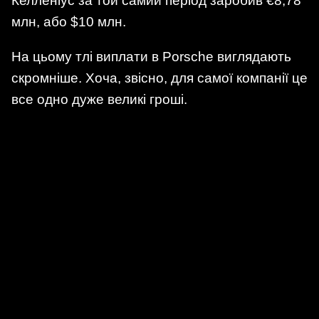
Келленіус за той самий період заробив €8,78
млн, або $10 млн.
На цьому тлі виплати в Porsche виглядають
скромніше. Хоча, звісно, для самої компанії це
все одно дуже великі гроші.