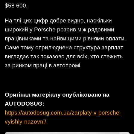
$58 600.
На тлі цих цифр добре видно, наскільки
широкий у Porsche розрив між рядовими
працівниками та найвищими рівнями оплати.
Саме тому оприлюднена структура зарплат
виглядає так показово для всіх, хто стежить
за ринком праці в автопромі.
Оригінал матеріалу опубліковано на
AUTODOSUG:
https://autodosug.com.ua/zarplaty-v-porsche-
vyishly-nazovni/