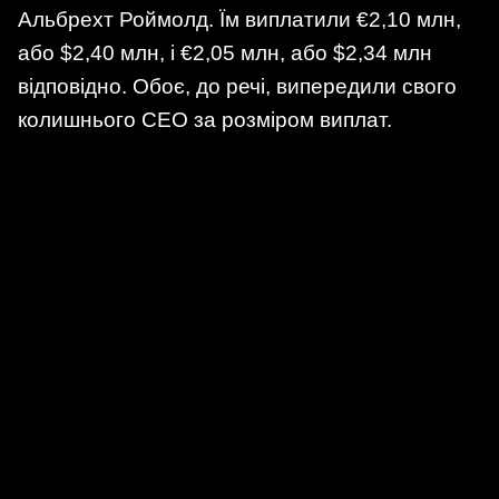
Альбрехт Роймолд. Їм виплатили €2,10 млн,
або $2,40 млн, і €2,05 млн, або $2,34 млн
відповідно. Обоє, до речі, випередили свого
колишнього CEO за розміром виплат.