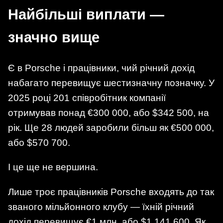
Найбільші виплати —
значно вище
Є в Porsche і працівники, чий річний дохід
набагато перевищує шестизначну позначку. У
2025 році 201 співробітник компанії
отримував понад €300 000, або $342 500, на
рік. Ще 28 людей заробили більш як €500 000,
або $570 700.
І це ще не вершина.
Лише троє працівників Porsche входять до так
званого мільйонного клубу — їхній річний
дохід перевищує €1 млн, або $1 141 600. Як