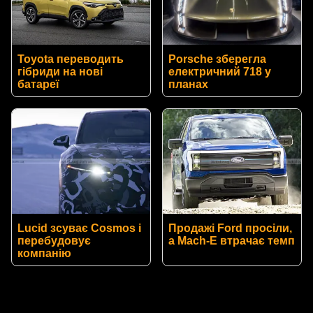
Toyota переводить
Porsche зберегла
гібриди на нові
електричний 718 у
батареї
планах
Lucid зсуває Cosmos і
Продажі Ford просіли,
перебудовує
а Mach-E втрачає темп
компанію