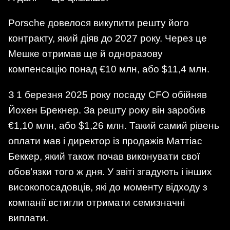
Porsche довелося викупити решту його
контракту, який діяв до 2027 року. Через це
Мешке отримав ще й одноразову
компенсацію понад €10 млн, або $11,4 млн.
З 1 березня 2025 року посаду CFO обійняв
Йохен Брекнер. За решту року він заробив
€1,10 млн, або $1,26 млн. Такий самий рівень
оплати мав і директор із продажів Маттіас
Беккер, який також почав виконувати свої
обов’язки того ж дня. У звіті згадують і інших
високопосадовців, які до моменту відходу з
компанії встигли отримати семизначні
виплати.