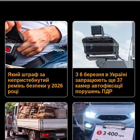
Який штраф за
З 6 березня в Україні
непристебнутий
запрацюють ще 37
ремінь безпеки у 2026
камер автофіксації
році
порушень ПДР