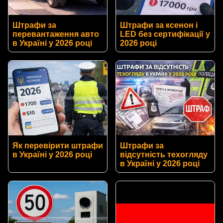
Штрафи за
Штрафи за ксенон і
перевантаження авто
LED без сертифікації у
в Україні у 2026 році
2026 році
Як перевірити штрафи
Штрафи за
в Україні у 2026 році
відсутність техогляду
в Україні у 2026 році