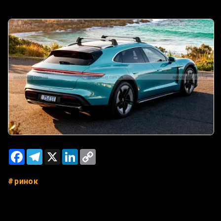
Facebook
Telegram
X
LinkedIn
Copy
Link
ринок