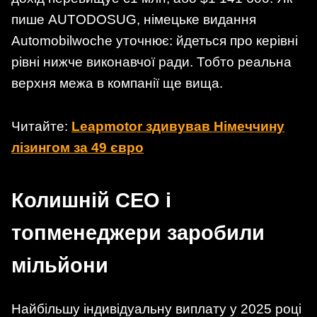
пише AUTODOSUG, німецьке видання
Automobilwoche уточнює: йдеться про керівні
рівні нижче виконавчої ради. Тобто реальна
верхня межа в компанії ще вища.
Читайте:
Leapmotor здивував Німеччину
лізингом за 49 євро
Колишній CEO і
топменеджери заробили
мільйони
Найбільшу індивідуальну виплату у 2025 році