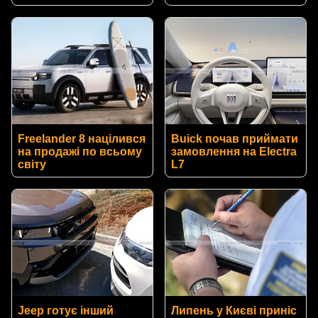
Freelander 8 націлився
Buick почав приймати
на продажі по всьому
замовлення на Electra
світу
L7
Jeep готує інший
Липень у Києві приніс