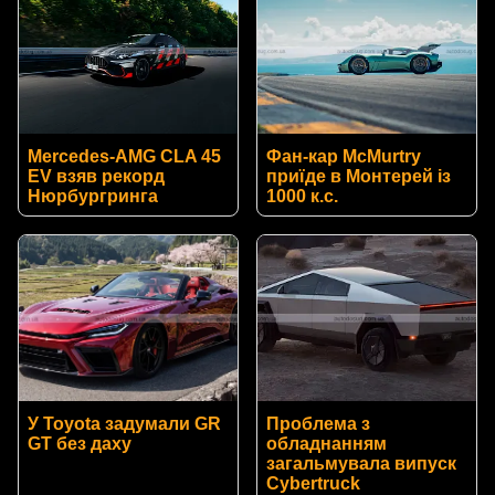
Mercedes-AMG CLA 45
Фан-кар McMurtry
EV взяв рекорд
приїде в Монтерей із
Нюрбургринга
1000 к.с.
У Toyota задумали GR
Проблема з
GT без даху
обладнанням
загальмувала випуск
Cybertruck