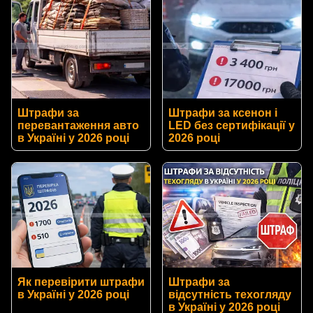
Штрафи за
Штрафи за ксенон і
перевантаження авто
LED без сертифікації у
в Україні у 2026 році
2026 році
Як перевірити штрафи
Штрафи за
в Україні у 2026 році
відсутність техогляду
в Україні у 2026 році