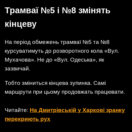
Трамваї №5 і №8 змінять
кінцеву
На період обмежень трамваї №5 та №8
курсуватимуть до розворотного кола «Вул.
Мухачова». Не до «Вул. Одеська», як
зазвичай.
Тобто зміниться кінцева зупинка. Самі
маршрути при цьому продовжать працювати.
Читайте:
На Дмитрівській у Харкові зранку
перекриють рух