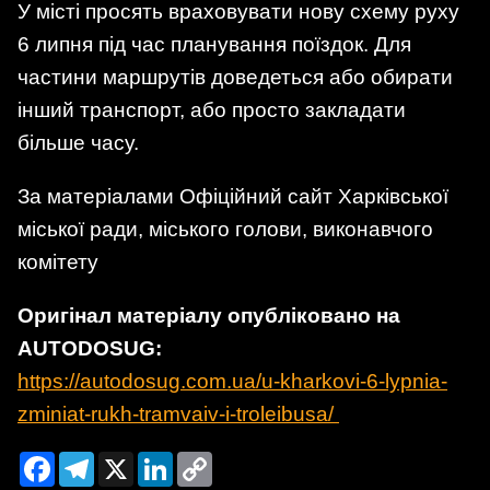
У місті просять враховувати нову схему руху
6 липня під час планування поїздок. Для
частини маршрутів доведеться або обирати
інший транспорт, або просто закладати
більше часу.
За матеріалами Офіційний сайт Харківської
міської ради, міського голови, виконавчого
комітету
Оригінал матеріалу опубліковано на
AUTODOSUG:
https://autodosug.com.ua/u-kharkovi-6-lypnia-
zminiat-rukh-tramvaiv-i-troleibusa/
Facebook
Telegram
X
LinkedIn
Copy
Link