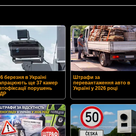
 6 березня в Україні
Штрафи за
апрацюють ще 37 камер
перевантаження авто в
втофіксації порушень
Україні у 2026 році
ДР