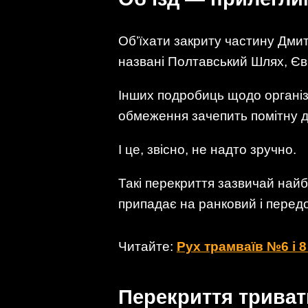
Об’їхати закриту частину Дми
названі Полтавський Шлях, Єв
Інших подробиць щодо організа
обмеження зачепить помітну ді
І це, звісно, не надто зручно.
Такі перекриття зазвичай найб
припадає на ранковий і передо
Читайте:
Рух трамваїв №6 і 
Перекриття триват