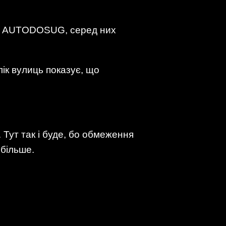
ише AUTODOSUG, серед них
ік вулиць показує, що
 Тут так і буде, бо обмеження
йбільше.