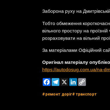
Заборона руху на Дмитрівській
Тобто обмеження короткочасне 
вільного простору на проїзній
розраховувати на вільний прої
За матеріалами Офіційний сайт
Оригінал матеріалу опублі
https://autodosug.com.ua/na-dmy
Facebook
Telegram
X
LinkedIn
Copy
Link
ремонт доріг
транспорт