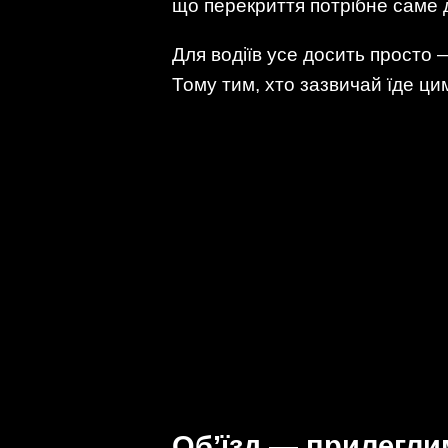
що перекриття потрібне саме д
Для водіїв усе досить просто 
Тому тим, хто зазвичай їде ци
Об’їзд — прилегл