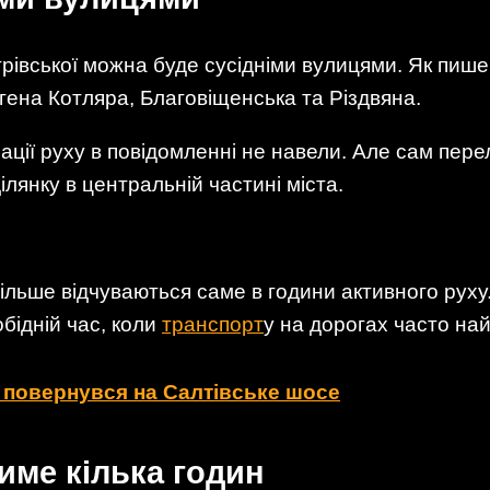
трівської можна буде сусідніми вулицями. Як п
гена Котляра, Благовіщенська та Різдвяна.
ції руху в повідомленні не навели. Але сам перел
лянку в центральній частині міста.
ільше відчуваються саме в години активного руху.
бідній час, коли
транспорт
у на дорогах часто на
8 повернувся на Салтівське шосе
име кілька годин