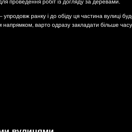
ля проведення робіт із догляду за деревами.
— упродовж ранку і до обіду ця частина вулиці бу
м напрямком, варто одразу закладати більше часу
ими вулицями