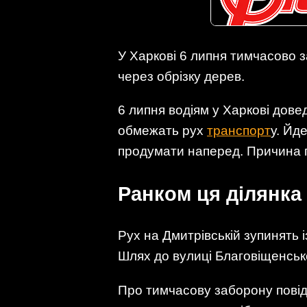
У Харкові 6 липня тимчасово з
через обрізку дерев.
6 липня водіям у Харкові дов
обмежать рух
транспорт
у. Йд
продумати наперед. Причина п
Ранком ця ділянка
Рух на Дмитрівській зупинять 
Шлях до вулиці Благовіщенсько
Про тимчасову заборону повід