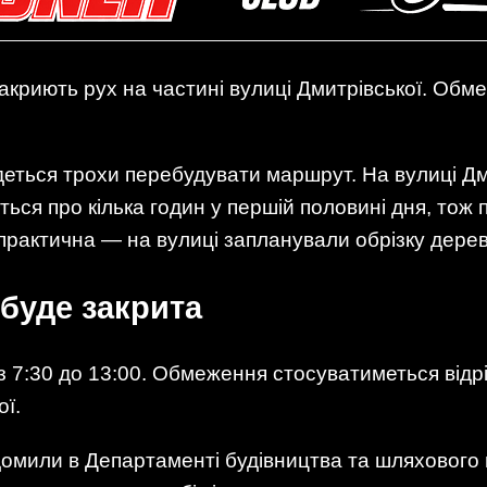
акриють рух на частині вулиці Дмитрівської. Обм
едеться трохи перебудувати маршрут. На вулиці Д
еться про кілька годин у першій половині дня, тож
рактична — на вулиці запланували обрізку дерев
 буде закрита
із 7:30 до 13:00. Обмеження стосуватиметься відр
ї.
омили в Департаменті будівництва та шляхового г