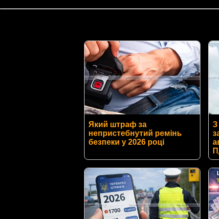
Який штраф за
З
непристебнутий ремінь
з
безпеки у 2026 році
а
П