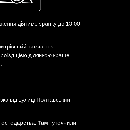
еження діятиме зранку до 13:00
митрівській тимчасово
 проїзд цією ділянкою краще
.
ізка від вулиці Полтавський
осподарства. Там і уточнили,