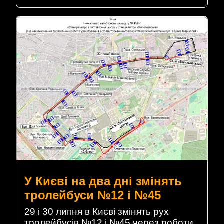
У Києві на два дні змінять
тролейбуси №12 і №45
29 і 30 липня в Києві змінять рух
тролейбусів №12 і №45 через роботи