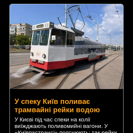
У спеку Київ поливає
трамвайні рейки водою
У Києві під час спеки на колії
виїжджають поливомийні вагони. У
«Київпастрансі» пояснюють: так рейки