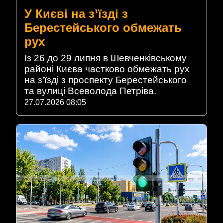
У Києві на з’їзді з
Берестейського обмежать
рух
Із 26 до 29 липня в Шевченківському
районі Києва частково обмежать рух
на з’їзді з проспекту Берестейського
та вулиці Всеволода Петріва.
27.07.2026 08:05