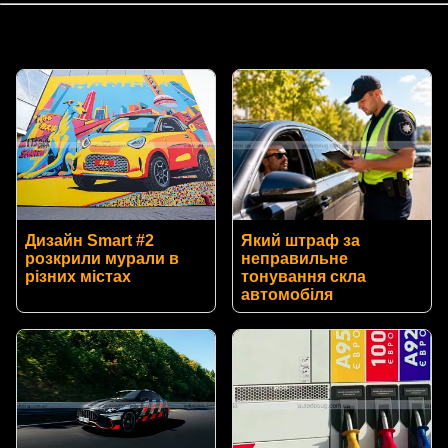
Дизайн Smart #2
Який штраф за
розкрили мурали в
неправильне
різних містах
тонування скла
автомобіля