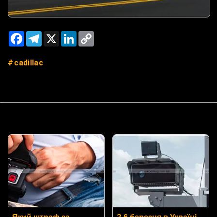
Facebook
Telegram
X
LinkedIn
Copy
Link
cadillac