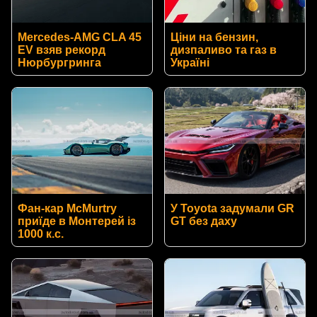
Mercedes-AMG CLA 45
Ціни на бензин,
EV взяв рекорд
дизпаливо та газ в
Нюрбургринга
Україні
Фан-кар McMurtry
У Toyota задумали GR
приїде в Монтерей із
GT без даху
1000 к.с.