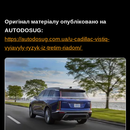
Оригінал матеріалу опубліковано на
AUTODOSUG:
https://autodosug.com.ua/u-cadillac-vistiq-
vyiavyly-ryzyk-iz-tretim-riadom/