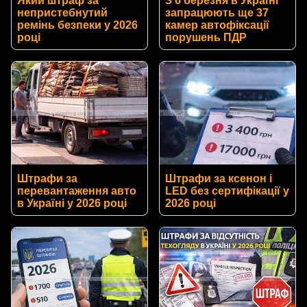
Який штраф за
З 6 березня в Україні
непристебнутий
запрацюють ще 37
ремінь безпеки у 2026
камер автофіксації
році
порушень ПДР
Штрафи за
Штрафи за ксенон і
перевантаження авто
LED без сертифікації у
в Україні у 2026 році
2026 році