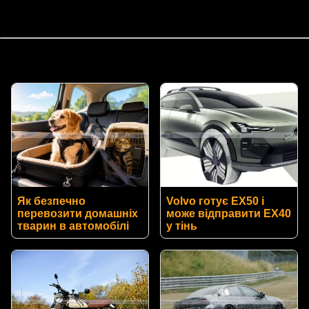
Як безпечно
Volvo готує EX50 і
перевозити домашніх
може відправити EX40
тварин в автомобілі
у тінь