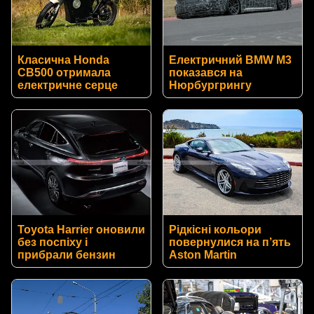
Класична Honda
Електричний BMW M3
CB500 отримала
показався на
електричне серце
Нюрбургрингу
Toyota Harrier оновили
Рідкісні кольори
без поспіху і
повернулися на п’ять
прибрали бензин
Aston Martin