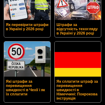
Як перевірити штрафи
Штрафи за
в Україні у 2026 році
відсутність техогляду
в Україні у 2026 році
Які штрафи за
Як сплатити штраф за
перевищення
перевищення
швидкості в Чехії і як
швидкості в
їх сплатити
Німеччині: Покрокова
інструкція