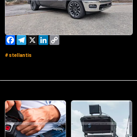
Facebook
Telegram
X
LinkedIn
Copy
Link
stellantis