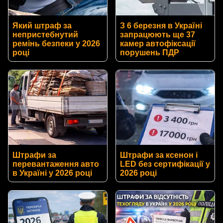
Який штраф за
З 6 березня в Україні
непристебнутий
запрацюють ще 37
ремінь безпеки у 2026
камер автофіксації
році
порушень ПДР
Штрафи за
Штрафи за ксенон і
перевантаження авто
LED без сертифікації у
в Україні у 2026 році
2026 році