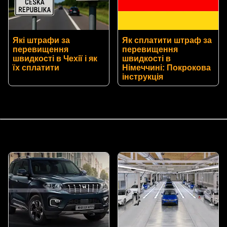
Які штрафи за
Як сплатити штраф за
перевищення
перевищення
швидкості в Чехії і як
швидкості в
їх сплатити
Німеччині: Покрокова
інструкція