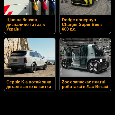
Ціни на бензин,
Dodge повернув
дизпаливо та газ в
Charger Super Bee з
Україні
600 к.с.
Сервіс Kia потай зняв
Zoox запускає платні
деталі з авто клієнтки
роботаксі в Лас-Вегасі