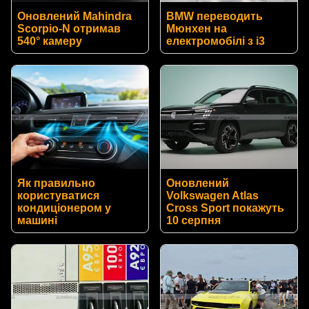
Оновлений Mahindra
BMW переводить
Scorpio-N отримав
Мюнхен на
540° камеру
електромобілі з i3
Як правильно
Оновлений
користуватися
Volkswagen Atlas
кондиціонером у
Cross Sport покажуть
машині
10 серпня