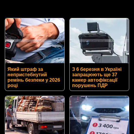
Який штраф за
З 6 березня в Україні
непристебнутий
запрацюють ще 37
ремінь безпеки у 2026
камер автофіксації
році
порушень ПДР