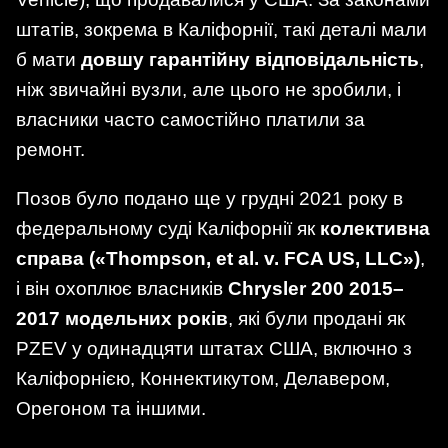
штатів, зокрема в Каліфорнії, такі деталі мали
б мати
довшу гарантійну відповідальність
,
ніж звичайні вузли, але цього не зробили, і
власники часто самостійно платили за
ремонт.
Позов було подано ще у грудні 2021 року в
федеральному суді Каліфорнії як
колективна
справа («Thompson, et al. v. FCA US, LLC»)
,
і він охоплює власників
Chrysler 200 2015–
2017 модельних років
, які були продані як
PZEV у одинадцяти штатах США, включно з
Каліфорнією, Коннектикутом, Делавером,
Орегоном та іншими.