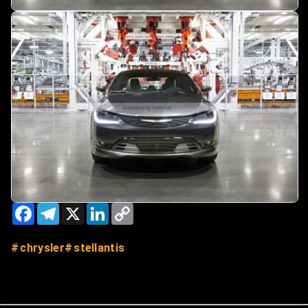
Facebook
Telegram
X
LinkedIn
Copy
Link
chrysler
stellantis