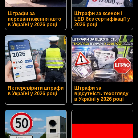
Штрафи за
Штрафи за ксенон і
перевантаження авто
LED без сертифікації у
в Україні у 2026 році
2026 році
Як перевірити штрафи
Штрафи за
в Україні у 2026 році
відсутність техогляду
в Україні у 2026 році