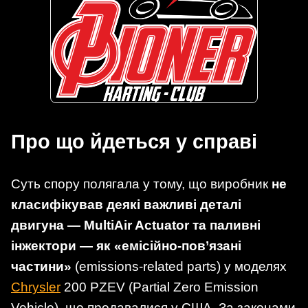
Про що йдеться у справі
Суть спору полягала у тому, що виробник
не
класифікував деякі важливі деталі
двигуна — MultiAir Actuator та паливні
інжектори — як «емісійно-пов’язані
частини»
(emissions-related parts) у моделях
Chrysler
200 PZEV (Partial Zero Emission
Vehicle), що продавалися у США. За законами