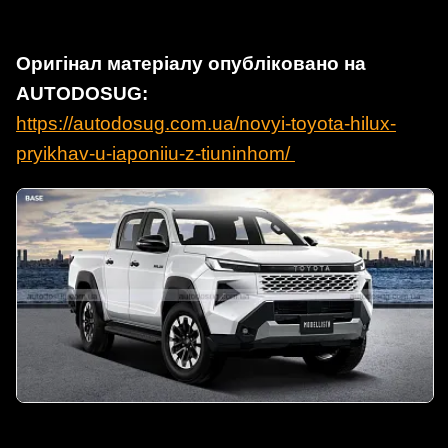
Оригінал матеріалу опубліковано на
AUTODOSUG:
https://autodosug.com.ua/novyi-toyota-hilux-
pryikhav-u-iaponiiu-z-tiuninhom/