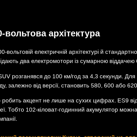
0-вольтова архітектура
900-вольтовій електричній архітектурі й стандарт
овідають два електромотори із сумарною віддачею 6
UV розганявся до 100 км/год за 4,3 секунди. Для 
у, залежно від версії, становить 580, 600 або 620
обить акцент не лише на сухих цифрах. ES9 від 
еї. Тобто 102-кіловат-годинний акумулятор можна
мпанії.