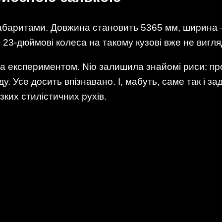
габаритами. Довжина становить 5365 мм, ширина 
 І 23-дюймові колеса на такому кузові вже не виг
а експериментом. Nio залишила знайомі риси: про
заду. Усе досить впізнавано. І, мабуть, саме так і
зких стилістичних рухів.