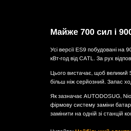
Майже 700 сил і 90
Усі версії ES9 побудовані на 
кВт-год від CATL. За рух відп
Цього вистачає, щоб великий S
більш ніж серйозний. Запас ход
Як зазначає AUTODOSUG, Nio р
фірмову систему заміни батар
замінити на одній зі станцій ко