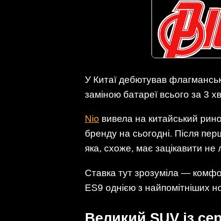
У Китаї дебютував флагмансь
заміною батареї всього за 3 х
Nio
вивела на китайський рино
бренду на сьогодні. Після пер
яка, схоже, має зацікавити не
Ставка тут зрозуміла — комфор
ES9 однією з найпомітніших но
Великий SUV із с