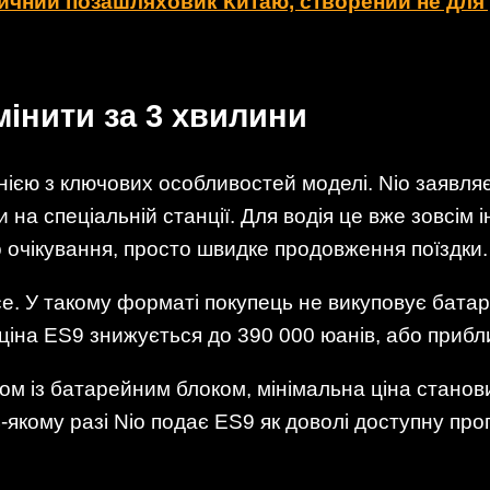
чний позашляховик Китаю, створений не для 
інити за 3 хвилини
днією з ключових особливостей моделі. Nio заявл
и на спеціальній станції. Для водія це вже зовсім
 очікування, просто швидке продовження поїздки.
vice. У такому форматі покупець не викуповує бата
 ціна ES9 знижується до 390 000 юанів, або прибл
ом із батарейним блоком, мінімальна ціна станов
ь-якому разі Nio подає ES9 як доволі доступну про