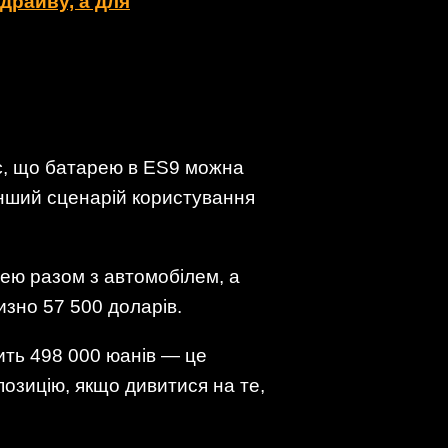
драйву, а для
яє, що батарею в ES9 можна
 інший сценарій користування
рею разом з автомобілем, а
изно 57 500 доларів.
ить 498 000 юанів — це
позицію, якщо дивитися на те,