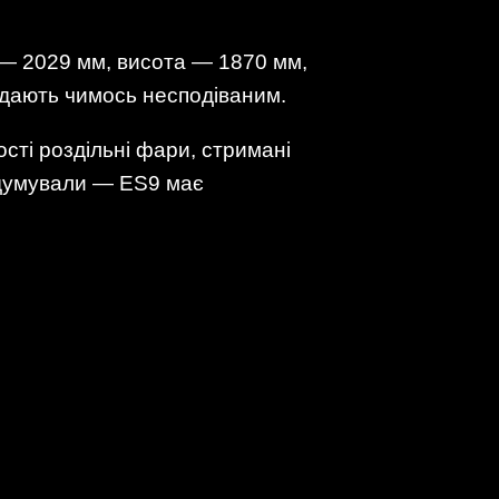
— 2029 мм, висота — 1870 мм,
лядають чимось несподіваним.
сті роздільні фари, стримані
 задумували — ES9 має