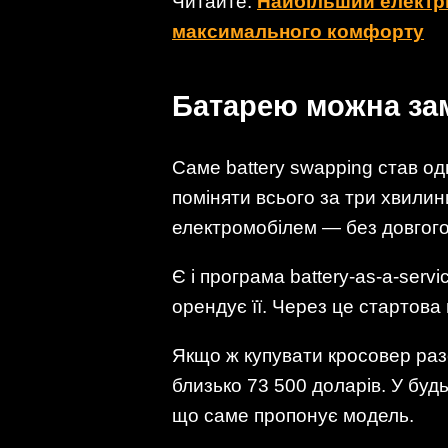
Читайте:
Найбільший електри
максимального комфорту
Батарею можна зам
Саме battery swapping став о
поміняти всього за три хвилин
електромобілем — без довгого
Є і програма battery-as-a-ser
орендує її. Через це стартова
Якщо ж купувати кросовер раз
близько 73 500 доларів. У буд
що саме пропонує модель.