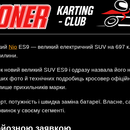
кий
Nio
ES9 — великий електричний SUV на 697 к.с.
вилини.
к новий великий SUV ES9 і одразу назвала його
ших фото й технічних подробиць кросовер офіційн
 лише прихильників марки.
т, потужність і швидка заміна батареї. Власне, 
винок у своєму сегменті.
ерйозною заявкою