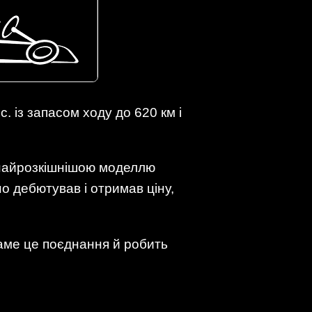
 із запасом ходу до 620 км і
 найрозкішнішою моделлю
о дебютував і отримав ціну,
саме це поєднання й робить