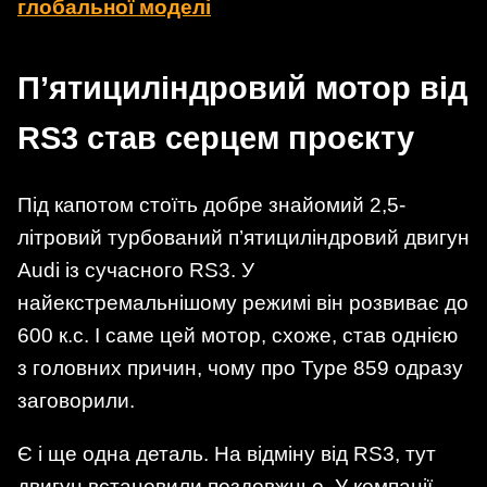
глобальної моделі
П’ятициліндровий мотор від
RS3 став серцем проєкту
Під капотом стоїть добре знайомий 2,5-
літровий турбований п’ятициліндровий двигун
Audi із сучасного RS3. У
найекстремальнішому режимі він розвиває до
600 к.с. І саме цей мотор, схоже, став однією
з головних причин, чому про Type 859 одразу
заговорили.
Є і ще одна деталь. На відміну від RS3, тут
двигун встановили поздовжньо. У компанії