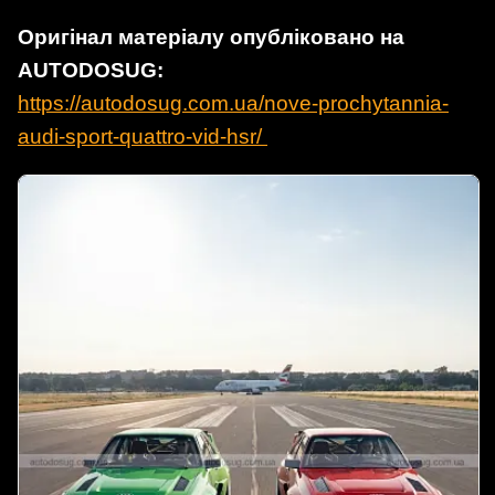
Оригінал матеріалу опубліковано на
AUTODOSUG:
https://autodosug.com.ua/nove-prochytannia-
audi-sport-quattro-vid-hsr/