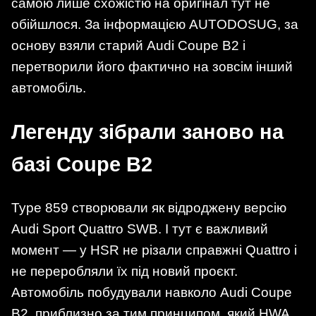
самою лише схожістю на оригінал тут не
обійшлося. За інформацією AUTODOSUG, за
основу взяли старий Audi Coupe B2 і
перетворили його фактично на зовсім інший
автомобіль.
Легенду зібрали заново на
базі Coupe B2
Type 859 створювали як відроджену версію
Audi Sport Quattro SWB. І тут є важливий
момент — у HSR не різали справжні Quattro і
не переробляли їх під новий проєкт.
Автомобіль побудували навколо Audi Coupe
B2, приблизно за тим принципом, який HWA