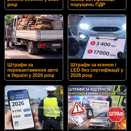
році
порушень ПДР
Штрафи за
Штрафи за ксенон і
перевантаження авто
LED без сертифікації у
в Україні у 2026 році
2026 році