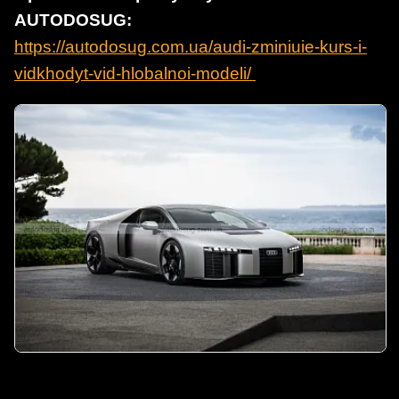
AUTODOSUG:
https://autodosug.com.ua/audi-zminiuie-kurs-i-
vidkhodyt-vid-hlobalnoi-modeli/