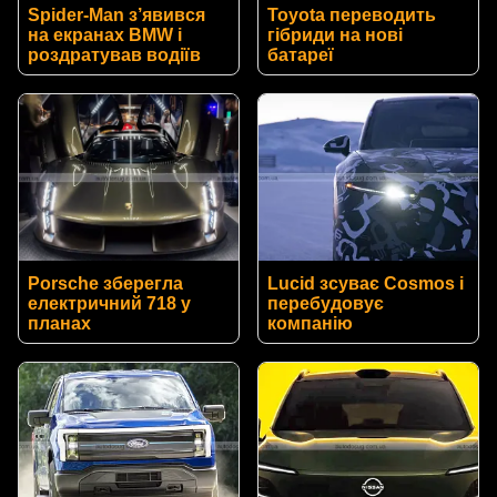
Spider-Man з’явився
Toyota переводить
на екранах BMW і
гібриди на нові
роздратував водіїв
батареї
Porsche зберегла
Lucid зсуває Cosmos і
електричний 718 у
перебудовує
планах
компанію