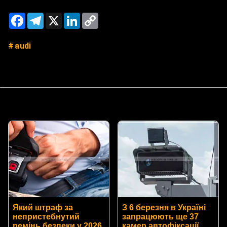
Facebook
Telegram
X
LinkedIn
Copy
Link
audi
Який штраф за
З 6 березня в Україні
непристебнутий
запрацюють ще 37
ремінь безпеки у 2026
камер автофіксації