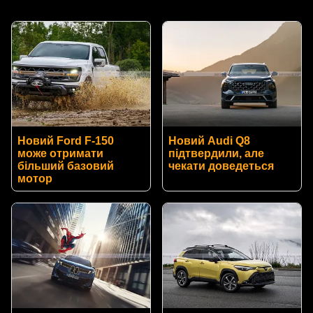
Новий Ford F-150
Новий Audi Q8
може отримати
підтвердили, але
більший базовий
чекати доведеться
мотор