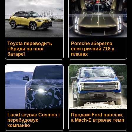
Toyota переводить
Porsche зберегла
гібриди на нові
електричний 718 у
батареї
планах
Lucid зсуває Cosmos і
Продажі Ford просіли,
перебудовує
а Mach-E втрачає темп
компанію