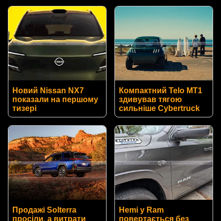
Новий Nissan NX7
Компактний Telo MT1
показали на першому
здивував тягою
тизері
сильніше Cybertruck
Продажі Solterra
Hemi у Ram
просіли, а витрати
повертається без