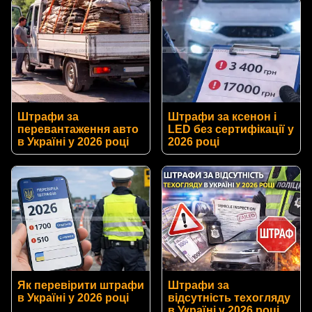
Штрафи за
Штрафи за ксенон і
перевантаження авто
LED без сертифікації у
в Україні у 2026 році
2026 році
Як перевірити штрафи
Штрафи за
в Україні у 2026 році
відсутність техогляду
в Україні у 2026 році