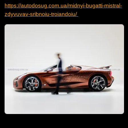
https://autodosug.com.ua/midnyi-bugatti-mistral-
zdyvuvav-sribnoiu-troiandoiu/