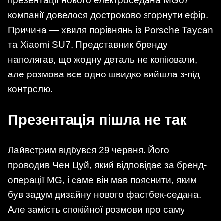
презентації нового електроседана MG07
компанії довелося достроково згорнути ефір.
Причина — хвиля порівнянь із Porsche Taycan
та Xiaomi SU7. Представник бренду
наполягав, що жодну деталь не копіювали,
але розмова все одно швидко вийшла з-під
контролю.
Презентація пішла не так
Лайвстрим відбувся 29 червня. Його
проводив Чен Цуй, який відповідає за бренд-
операції MG, і саме він мав пояснити, яким
був задум дизайну нового фастбек-седана.
Але замість спокійної розмови про саму