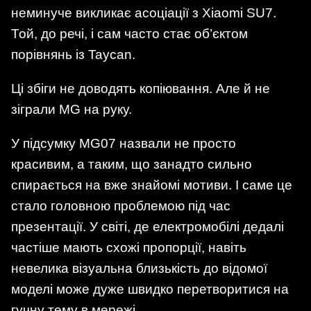
неминуче викликає асоціації з Xiaomi SU7.
Той, до речі, і сам часто стає об’єктом
порівнянь із Taycan.
Ці збіги не доводять копіювання. Але й не
зіграли MG на руку.
У підсумку MG07 назвали не просто
красивим, а таким, що занадто сильно
спирається на вже знайомі мотиви. І саме це
стало головною проблемою під час
презентації. У світі, де електромобілі дедалі
частіше мають схожі пропорції, навіть
невелика візуальна близькість до відомої
моделі може дуже швидко перетворитися на
гучну тему в мережі.