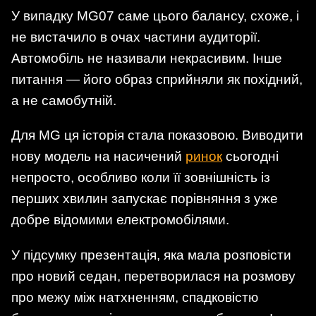
У випадку MG07 саме цього балансу, схоже, і
не вистачило в очах частини аудиторії.
Автомобіль не називали некрасивим. Інше
питання — його образ сприйняли як похідний,
а не самобутній.
Для MG ця історія стала показовою. Виводити
нову модель на насичений
ринок
сьогодні
непросто, особливо коли її зовнішність із
перших хвилин запускає порівняння з уже
добре відомими електромобілями.
У підсумку презентація, яка мала розповісти
про новий седан, перетворилася на розмову
про межу між натхненням, спадковістю