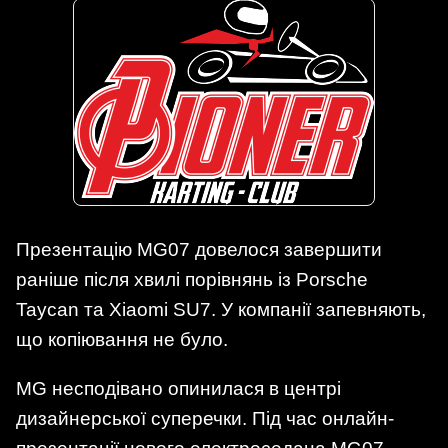
Презентацію MG07 довелося завершити
раніше після хвилі порівнянь із Porsche
Taycan та Xiaomi SU7. У компанії запевняють,
що копіювання не було.
MG несподівано опинилася в центрі
дизайнерської суперечки. Під час онлайн-