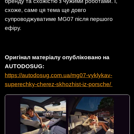
бренду та схожістю з чужими роботами. І,
схоже, саме ця тема ще довго
супроводжуватиме MG07 після першого
ефіру.
Оригінал матеріалу опубліковано на
AUTODOSUG:
https://autodosug.com.ua/mg07-vyklykav-
superechky-cherez-skhozhist-iz-porsche/