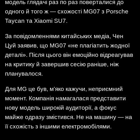
модель глядачі раз по раз поверталися до
одного й того ж — схожості MG07 з Porsche
Taycan та Xiaomi SU7.
За повідомленнями китайських медіа, Чен
Цуй заявив, що MG07 «не плагіатить жодної
деталі». Після цього він емоційно відреагував
на критику й завершив сесію раніше, ніж
планувалося.
Для MG це був, м’яко кажучи, неприємний
момент. Компанія намагалася представити
нову модель широкій аудиторії, а фокус
майже одразу змістився. Не на машину — на
її схожість з іншими електромобілями.