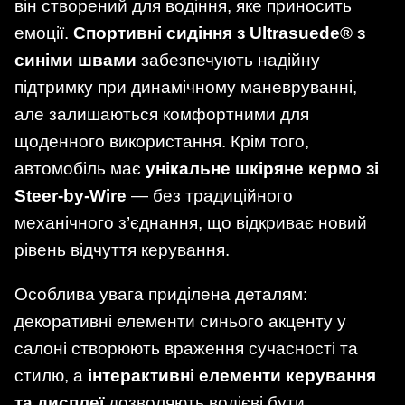
він створений для водіння, яке приносить
емоції.
Спортивні сидіння з Ultrasuede® з
синіми швами
забезпечують надійну
підтримку при динамічному маневруванні,
але залишаються комфортними для
щоденного використання. Крім того,
автомобіль має
унікальне шкіряне кермо зі
Steer-by-Wire
— без традиційного
механічного з’єднання, що відкриває новий
рівень відчуття керування.
Особлива увага приділена деталям:
декоративні елементи синього акценту у
салоні створюють враження сучасності та
стилю, а
інтерактивні елементи керування
та дисплеї
дозволяють водієві бути