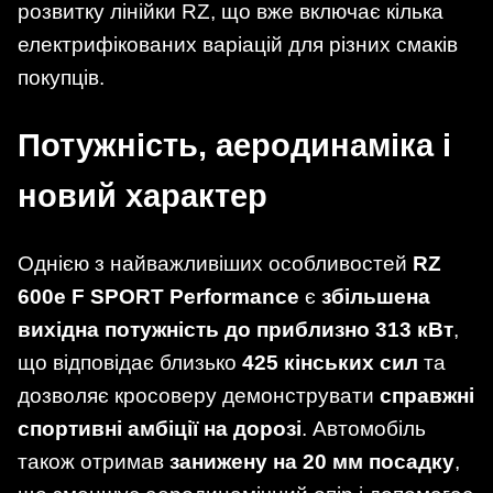
розвитку лінійки RZ, що вже включає кілька
електрифікованих варіацій для різних смаків
покупців.
Потужність, аеродинаміка і
новий характер
Однією з найважливіших особливостей
RZ
600e F SPORT Performance
є
збільшена
вихідна потужність до приблизно 313 кВт
,
що відповідає близько
425 кінських сил
та
дозволяє кросоверу демонструвати
справжні
спортивні амбіції на дорозі
. Автомобіль
також отримав
занижену на 20 мм посадку
,