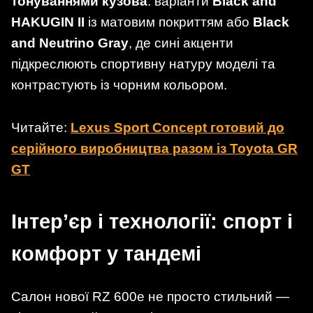
тонуваннями кузова
: варіанти
Black and
HAKUGIN II
із матовим покриттям або
Black
and Neutrino Gray
, де сині акценти
підкреслюють спортивну натуру моделі та
контрастують із чорним кольором.
Читайте:
Lexus Sport Concept готовий до
серійного виробництва разом із Toyota GR
GT
Інтер’єр і технології: спорт і
комфорт у тандемі
Салон нової RZ 600e не просто стильний —