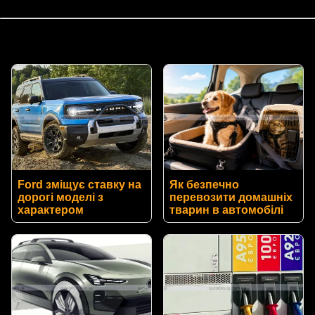
Ford зміщує ставку на
Як безпечно
дорогі моделі з
перевозити домашніх
характером
тварин в автомобілі