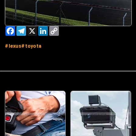
Facebook
Telegram
X
LinkedIn
Copy
Link
lexus
toyota