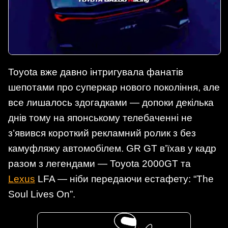
Toyota вже давно інтригувала фанатів
шепотами про суперкар нового покоління, але
все лишалось здогадками — допоки декілька
днів тому на японському телебаченні не
з’явився короткий рекламний ролик з без
камуфляжу автомобілем. GR GT в’їхав у кадр
разом з легендами — Toyota 2000GT та
Lexus
LFA — ніби передаючи естафету: “The
Soul Lives On”.