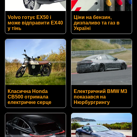
Volvo готує EX50 і
Ціни на бензин,
може відправити EX40
дизпаливо та газ в
у тінь
Україні
Класична Honda
Електричний BMW M3
CB500 отримала
показався на
електричне серце
Нюрбургрингу