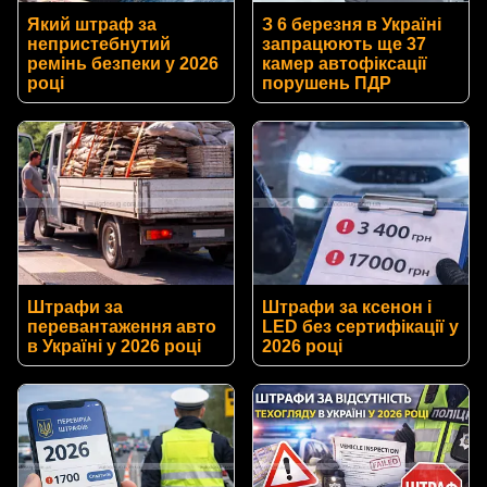
Який штраф за
З 6 березня в Україні
непристебнутий
запрацюють ще 37
ремінь безпеки у 2026
камер автофіксації
році
порушень ПДР
Штрафи за
Штрафи за ксенон і
перевантаження авто
LED без сертифікації у
в Україні у 2026 році
2026 році