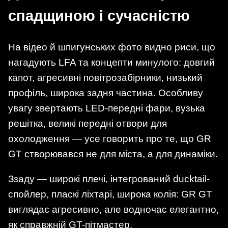
спадщиною і сучасністю
На відео й шпигунських фото видно риси, що
нагадують LFA та концепти минулого: довгий
капот, агресивні повітрозабірники, низький
профіль, широка задня частина. Особливу
увагу звертають LED-передні фари, вузька
решітка, великі передні отвори для
охолодження — усе говорить про те, що GR
GT створювався не для міста, а для динаміки.
Ззаду — широкі плечі, інтегрований ducktail-
спойлер, пласкі ліхтарі, широка колія: GR GT
виглядає агресивно, але водночас елегантно,
як справжній GT-пітмастер.