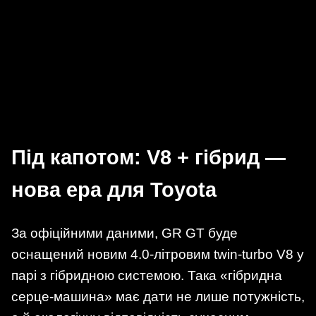
Під капотом: V8 + гібрид —
нова ера для Toyota
За офіційними даними, GR GT буде
оснащений новим 4.0-літровим twin-turbo V8 у
парі з гібридною системою. Така «гібридна
серце-машина» має дати не лише потужність,