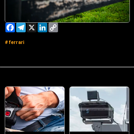
Facebook
Telegram
X
LinkedIn
Copy
Link
ferrari