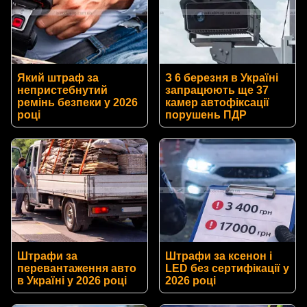
Який штраф за
З 6 березня в Україні
непристебнутий
запрацюють ще 37
ремінь безпеки у 2026
камер автофіксації
році
порушень ПДР
Штрафи за
Штрафи за ксенон і
перевантаження авто
LED без сертифікації у
в Україні у 2026 році
2026 році