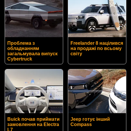
Проблема з
Freelander 8 націлився
обладнанням
на продажі по всьому
загальмувала випуск
світу
Cybertruck
Buick почав приймати
Jeep готує інший
замовлення на Electra
Compass
L7