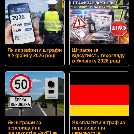
Як перевірити штрафи
Штрафи за
в Україні у 2026 році
відсутність техогляду
в Україні у 2026 році
Які штрафи за
Як сплатити штраф за
перевищення
перевищення
швидкості в Чехії і як
швидкості в