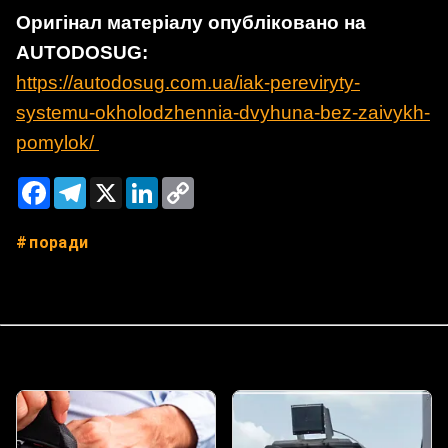
Оригінал матеріалу опубліковано на
AUTODOSUG:
https://autodosug.com.ua/iak-pereviryty-
systemu-okholodzhennia-dvyhuna-bez-zaivykh-
pomylok/
Facebook
Telegram
X
LinkedIn
Copy
Link
поради