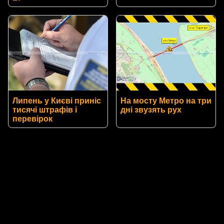
Липень у Києві приніс
На мосту Метро на три
тисячі штрафів і
дні звузять рух
перевірок