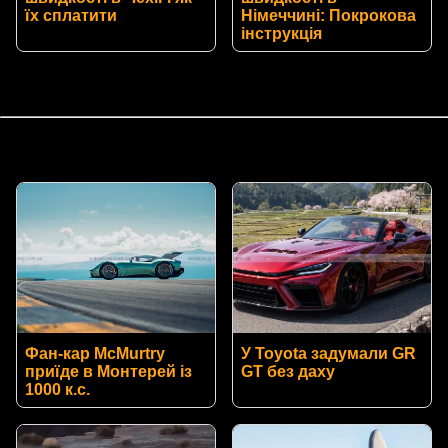
їх сплатити
Німеччині: Покрокова
інструкція
Фан-кар McMurtry
У Toyota задумали GR
приїде в Монтерей із
GT без даху
1000 к.с.