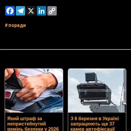
Facebook
Telegram
X
LinkedIn
Copy
Link
поради
Який штраф за
З 6 березня в Україні
непристебнутий
запрацюють ще 37
ремінь безпеки у 2026
камер автофіксації