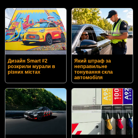
Дизайн Smart #2
Який штраф за
розкрили мурали в
неправильне
різних містах
тонування скла
автомобіля