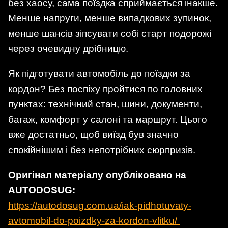
без хаосу, сама поїздка сприймається інакше.
Менше напруги, менше випадкових зупинок,
менше шансів зіпсувати собі старт подорожі
через очевидну дрібницю.
Як підготувати автомобіль до поїздки за
кордон? Без поспіху пройтися по головних
пунктах: технічний стан, шини, документи,
багаж, комфорт у салоні та маршрут. Цього
вже достатньо, щоб виїзд був значно
спокійнішим і без непотрібних сюрпризів.
Оригінал матеріалу опубліковано на
AUTODOSUG:
https://autodosug.com.ua/iak-pidhotuvaty-
avtomobil-do-poizdky-za-kordon-vlitku/