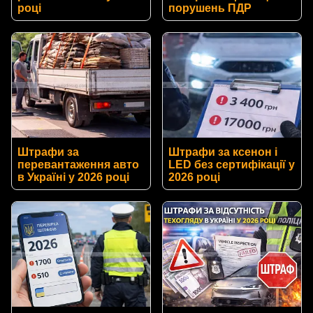
році
порушень ПДР
Штрафи за
Штрафи за ксенон і
перевантаження авто
LED без сертифікації у
в Україні у 2026 році
2026 році