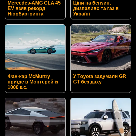
Mercedes-AMG CLA 45
Ціни на бензин,
EV взяв рекорд
дизпаливо та газ в
Нюрбургринга
Україні
Фан-кар McMurtry
У Toyota задумали GR
приїде в Монтерей із
GT без даху
1000 к.с.