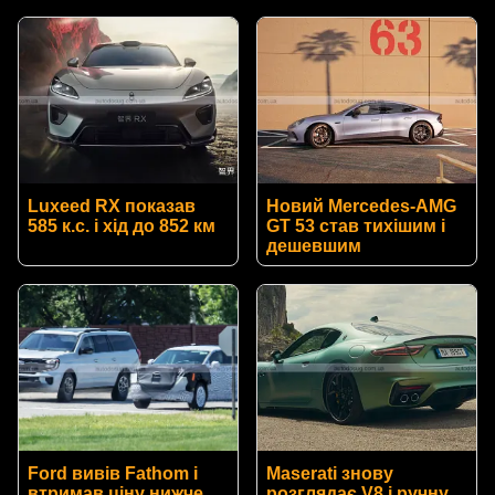
Luxeed RX показав
Новий Mercedes-AMG
585 к.с. і хід до 852 км
GT 53 став тихішим і
дешевшим
Ford вивів Fathom і
Maserati знову
втримав ціну нижче
розглядає V8 і ручну