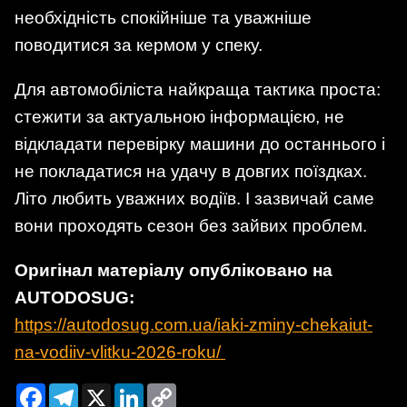
необхідність спокійніше та уважніше
поводитися за кермом у спеку.
Для автомобіліста найкраща тактика проста:
стежити за актуальною інформацією, не
відкладати перевірку машини до останнього і
не покладатися на удачу в довгих поїздках.
Літо любить уважних водіїв. І зазвичай саме
вони проходять сезон без зайвих проблем.
Оригінал матеріалу опубліковано на
AUTODOSUG:
https://autodosug.com.ua/iaki-zminy-chekaiut-
na-vodiiv-vlitku-2026-roku/
Facebook
Telegram
X
LinkedIn
Copy
Link