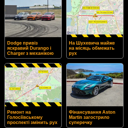
Dodge привіз
На Шухевича майже
яскравий Durango і
на місяць обмежать
Charger з механікою
рух
Ремонт на
Фінансування Aston
Голосіївському
Martin загострило
проспекті змінить рух
суперечку