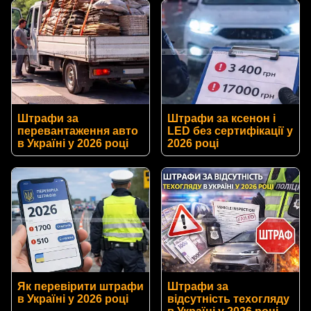
Штрафи за
Штрафи за ксенон і
перевантаження авто
LED без сертифікації у
в Україні у 2026 році
2026 році
Як перевірити штрафи
Штрафи за
в Україні у 2026 році
відсутність техогляду