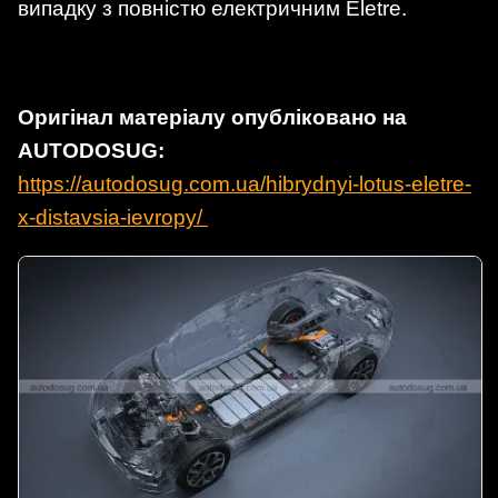
випадку з повністю електричним Eletre.
Оригінал матеріалу опубліковано на
AUTODOSUG:
https://autodosug.com.ua/hibrydnyi-lotus-eletre-
x-distavsia-ievropy/