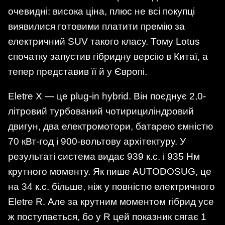
очевидні: висока ціна, плюс не всі покупці
виявилися готовими платити премію за
електричний SUV такого класу. Тому Lotus
спочатку запустив гібридну версію в Китаї, а
тепер представив її й у Європі.
Eletre X — це plug-in hybrid. Він поєднує 2,0-
літровий турбований чотирициліндровий
двигун, два електромотори, батарею ємністю
70 кВт-год і 900-вольтову архітектуру. У
результаті система видає 939 к.с. і 935 Нм
крутного моменту. Як пише AUTODOSUG, це
на 34 к.с. більше, ніж у повністю електричного
Eletre R. Але за крутним моментом гібрид усе
ж поступається, бо у R цей показник сягає 1