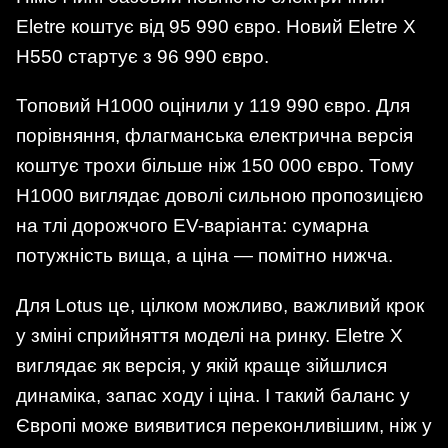
Eletre коштує від 95 990 євро. Новий Eletre X
H550 стартує з 96 990 євро.
Топовий H1000 оцінили у 119 990 євро. Для
порівняння, флагманська електрична версія
коштує трохи більше ніж 150 000 євро. Тому
H1000 виглядає доволі сильною пропозицією
на тлі дорожчого EV-варіанта: сумарна
потужність вища, а ціна — помітно нижча.
Для Lotus це, цілком можливо, важливий крок
у зміні сприйняття моделі на ринку. Eletre X
виглядає як версія, у якій краще зійшлися
динаміка, запас ходу і ціна. І такий баланс у
Європі може виявитися переконливішим, ніж у