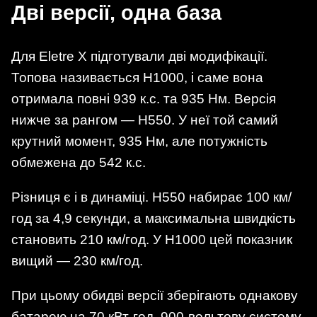
Дві версії, одна база
Для Eletre X підготували дві модифікації.
Топова називається H1000, і саме вона
отримала повні 939 к.с. та 935 Нм. Версія
нижче за рангом — H550. У неї той самий
крутний момент, 935 Нм, але потужність
обмежена до 542 к.с.
Різниця є і в динаміці. H550 набирає 100 км/
год за 4,9 секунди, а максимальна швидкість
становить 210 км/год. У H1000 цей показник
вищий — 230 км/год.
При цьому обидві версії зберігають однакову
батарею на 70 кВт-год, 900-вольтову систему