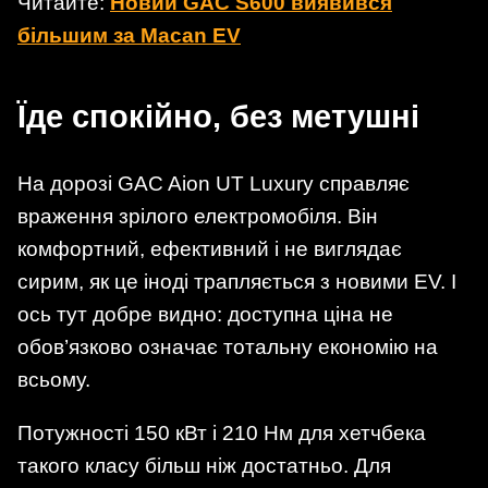
Читайте:
Новий GAC S600 виявився
більшим за Macan EV
Їде спокійно, без метушні
На дорозі GAC Aion UT Luxury справляє
враження зрілого електромобіля. Він
комфортний, ефективний і не виглядає
сирим, як це іноді трапляється з новими EV. І
ось тут добре видно: доступна ціна не
обов’язково означає тотальну економію на
всьому.
Потужності 150 кВт і 210 Нм для хетчбека
такого класу більш ніж достатньо. Для