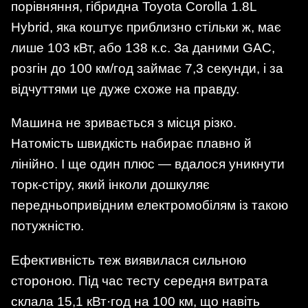
порівняння, гібридна Toyota Corolla 1.8L
Hybrid, яка коштує приблизно стільки ж, має
лише 103 кВт, або 138 к.с. За даними GAC,
розгін до 100 км/год займає 7,3 секунди, і за
відчуттями це дуже схоже на правду.
Машина не зривається з місця різко.
Натомість швидкість набирає плавно й
лінійно. І ще один плюс — вдалося уникнути
торк-стіру, який інколи дошкуляє
передньопривідним електромобілям із такою
потужністю.
Ефективність теж виявилася сильною
стороною. Під час тесту середня витрата
склала 15,1 кВт·год на 100 км, що навіть