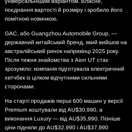
універсальнішим варіантом. Власне,
поєднання вартості й розміру і зробило його
помітною новинкою.
GAC, або Guangzhou Automobile Group, —
державний китайський бренд, який вийшов на
австралійський ринок наприкінці 2025 року.
Після тижня знайомства з Aion UT стає
зрозуміло: компанія підготувала електричний
хетчбек із цілком відчутними сильними
сторонами.
На старті продажів перші 600 машин у версії
Premium коштували від AU$30,990, а
виконання Luxury — від AU$35,990. Пізніше
ціни підняли до AU$32,990 і AU$37,990