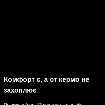
Комфорт є, а от кермо не
захоплює
Підвіска в Aion UT приємно дивує. На