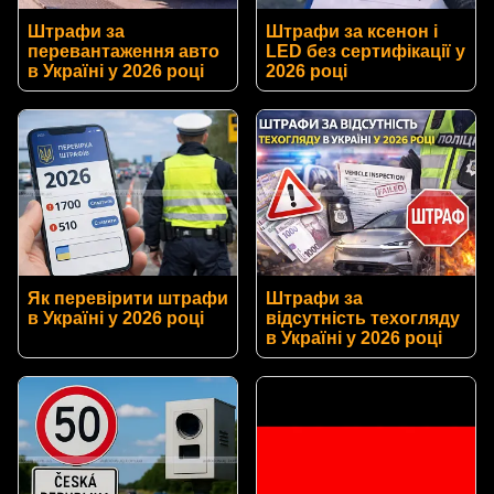
Штрафи за
Штрафи за ксенон і
перевантаження авто
LED без сертифікації у
в Україні у 2026 році
2026 році
Як перевірити штрафи
Штрафи за
в Україні у 2026 році
відсутність техогляду
в Україні у 2026 році