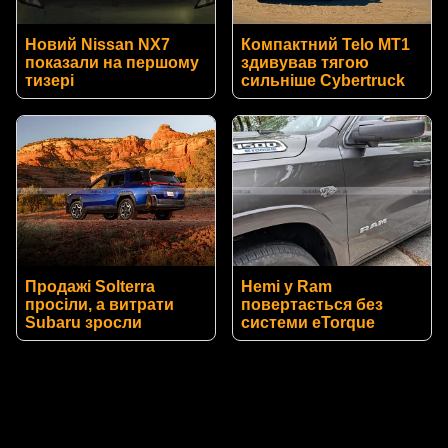
Новий Nissan NX7
Компактний Telo MT1
показали на першому
здивував тягою
тизері
сильніше Cybertruck
Продажі Solterra
Hemi у Ram
просіли, а витрати
повертається без
Subaru зросли
системи eTorque