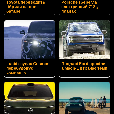
Toyota переводить
Porsche зберегла
гібриди на нові
електричний 718 у
батареї
планах
Lucid зсуває Cosmos і
Продажі Ford просіли,
перебудовує
а Mach-E втрачає темп
компанію