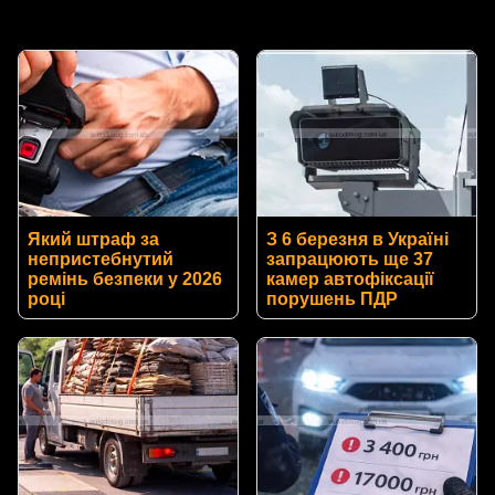
Який штраф за
З 6 березня в Україні
непристебнутий
запрацюють ще 37
ремінь безпеки у 2026
камер автофіксації
році
порушень ПДР