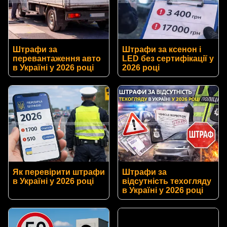
Штрафи за
Штрафи за ксенон і
перевантаження авто
LED без сертифікації у
в Україні у 2026 році
2026 році
Як перевірити штрафи
Штрафи за
в Україні у 2026 році
відсутність техогляду
в Україні у 2026 році