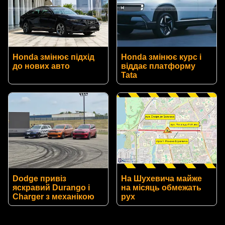
Honda змінює підхід
Honda змінює курс і
до нових авто
віддає платформу
Tata
Dodge привіз
На Шухевича майже
яскравий Durango і
на місяць обмежать
Charger з механікою
рух