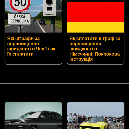
Які штрафи за
Як сплатити штраф за
перевищення
перевищення
швидкості в Чехії і як
швидкості в
їх сплатити
Німеччині: Покрокова
інструкція