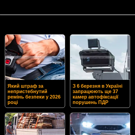
Який штраф за
З 6 березня в Україні
непристебнутий
запрацюють ще 37
ремінь безпеки у 2026
камер автофіксації
році
порушень ПДР