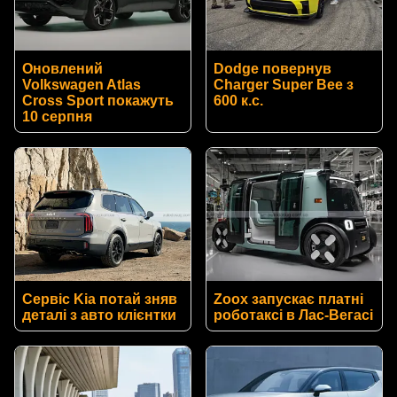
Оновлений
Dodge повернув
Volkswagen Atlas
Charger Super Bee з
Cross Sport покажуть
600 к.с.
10 серпня
Сервіс Kia потай зняв
Zoox запускає платні
деталі з авто клієнтки
роботаксі в Лас-Вегасі