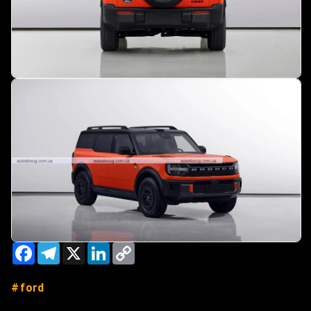
Facebook
Telegram
X
LinkedIn
Copy
Link
ford