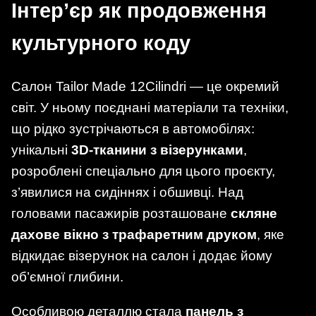
Інтер’єр як продовження
культурного коду
Салон Tailor Made 12Cilindri — це окремий
світ. У ньому поєднані матеріали та техніки,
що рідко зустрічаються в автомобілях:
унікальні
3D-тканини з візерунками
,
розроблені спеціально для цього проєкту,
з’явилися на сидіннях і обшивці. Над
головами пасажирів розташоване
скляне
дахове вікно з трафаретним друком
, яке
відкидає візерунок на салон і додає йому
об’ємної глибини.
Особливою деталлю стала
панель з