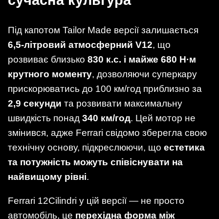
сучасна культура
Під капотом Tailor Made версії залишається
6,5-літровий атмосферний V12
, що
розвиває близько
830 к.с. і майже 680 Н·м
крутного моменту
, дозволяючи суперкару
прискорюватись до 100 км/год приблизно за
2,9 секунди
та розвивати максимальну
швидкість понад
340 км/год
. Цей мотор не
змінився, адже Ferrari свідомо зберегла свою
технічну основу, підкреслюючи, що
естетика
та потужність можуть співіснувати на
найвищому рівні
.
Ferrari 12Cilindri у цій версії — не просто
автомобіль, це
перехідна форма між