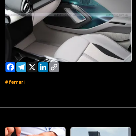
Facebook
Telegram
X
LinkedIn
Copy
Link
ferrari