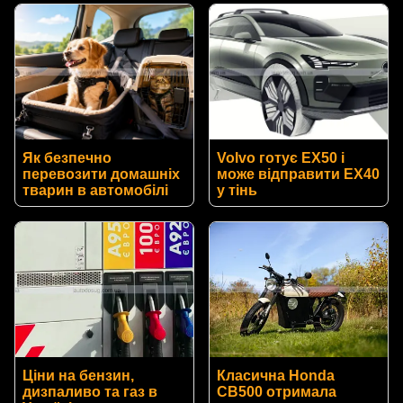
Як безпечно
Volvo готує EX50 і
перевозити домашніх
може відправити EX40
тварин в автомобілі
у тінь
Ціни на бензин,
Класична Honda
дизпаливо та газ в
CB500 отримала