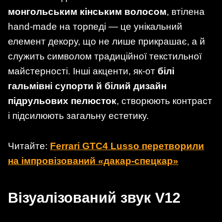
монгольським кінським волосом
, втілена
hand-made на торпеді — це унікальний
елемент декору, що не лише прикрашає, а й
служить символом традиційної текстильної
майстерності. Інші акценти, як-от
білі
гальмівні супорти й білий дизайн
підрульових пелюсток
, створюють контраст
і підсилюють загальну естетику.
Читайте:
Ferrari GTC4 Lusso перетворили
на імпровізований «дакар-спецкар»
Візуалізований звук V12