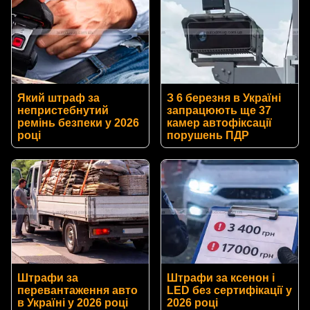
Який штраф за
З 6 березня в Україні
непристебнутий
запрацюють ще 37
ремінь безпеки у 2026
камер автофіксації
році
порушень ПДР
Штрафи за
Штрафи за ксенон і
перевантаження авто
LED без сертифікації у
в Україні у 2026 році
2026 році