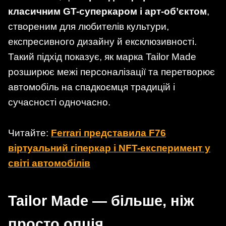
класичним GT-суперкаром і арт-об’єктом
,
створеним для любителів культури,
експресивного дизайну й ексклюзивності.
Такий підхід показує, як марка Tailor Made
розширює межі персоналізації та перетворює
автомобіль на спадкоємця традицій і
сучасності одночасно.
Читайте:
Ferrari представила F76
віртуальний гіперкар і NFT-експеримент у
світі автомобілів
Tailor Made — більше, ніж
просто опція