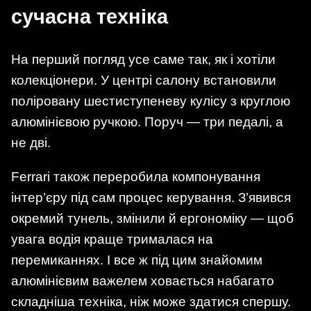
сучасна техніка
На перший погляд усе саме так, як і хотіли
колекціонери. У центрі салону встановили
поліровану шестиступеневу кулісу з круглою
алюмінієвою ручкою. Поруч — три педалі, а
не дві.
Ferrari також переробила компонування
інтер’єру під сам процес керування. З’явився
окремий тунель, змінили й ергономіку — щоб
увага водія краще трималася на
перемиканнях. І все ж під цим знайомим
алюмінієвим важелем ховається набагато
складніша техніка, ніж може здатися спершу.