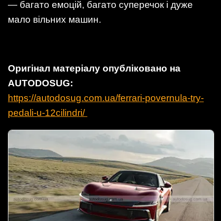
— багато емоцій, багато суперечок і дуже
мало вільних машин.
Оригінал матеріалу опубліковано на
AUTODOSUG:
https://autodosug.com.ua/ferrari-povernula-try-
pedali-u-12cilindri/