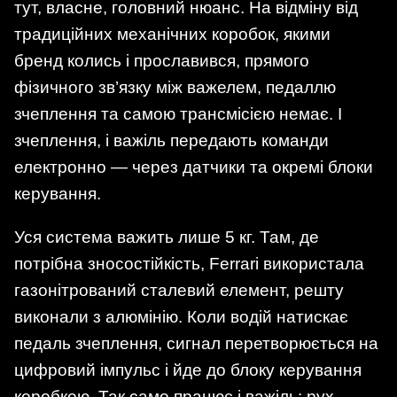
тут, власне, головний нюанс. На відміну від
традиційних механічних коробок, якими
бренд колись і прославився, прямого
фізичного зв’язку між важелем, педаллю
зчеплення та самою трансмісією немає. І
зчеплення, і важіль передають команди
електронно — через датчики та окремі блоки
керування.
Уся система важить лише 5 кг. Там, де
потрібна зносостійкість, Ferrari використала
газонітрований сталевий елемент, решту
виконали з алюмінію. Коли водій натискає
педаль зчеплення, сигнал перетворюється на
цифровий імпульс і йде до блоку керування
коробкою. Так само працює і важіль: рух