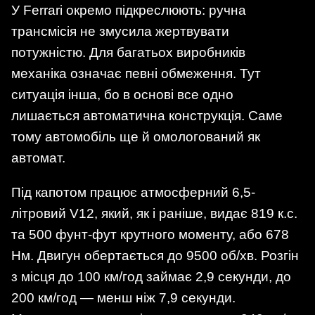
У Ferrari окремо підкреслюють: ручна
трансмісія не змусила жертвувати
потужністю. Для багатьох виробників
механіка означає певні обмеження. Тут
ситуація інша, бо в основі все одно
лишається автоматична конструкція. Саме
тому автомобіль ще й омологований як
автомат.
Під капотом працює атмосферний 6,5-
літровий V12, який, як і раніше, видає 819 к.с.
та 500 фунт-фут крутного моменту, або 678
Нм. Двигун обертається до 9500 об/хв. Розгін
з місця до 100 км/год займає 2,9 секунди, до
200 км/год — менш ніж 7,9 секунди.