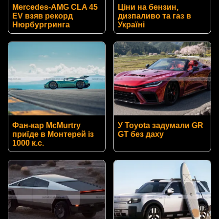
Mercedes-AMG CLA 45
Ціни на бензин,
EV взяв рекорд
дизпаливо та газ в
Нюрбургринга
Україні
Фан-кар McMurtry
У Toyota задумали GR
приїде в Монтерей із
GT без даху
1000 к.с.