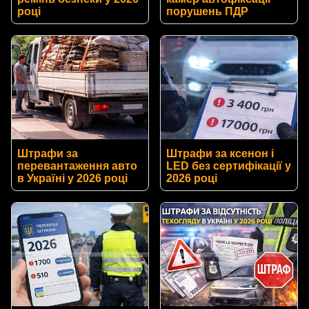
році
порушень ПДР
Штрафи за
Штрафи за ксенон і
перевантаження авто
LED без сертифікації у
в Україні у 2026 році
2026 році