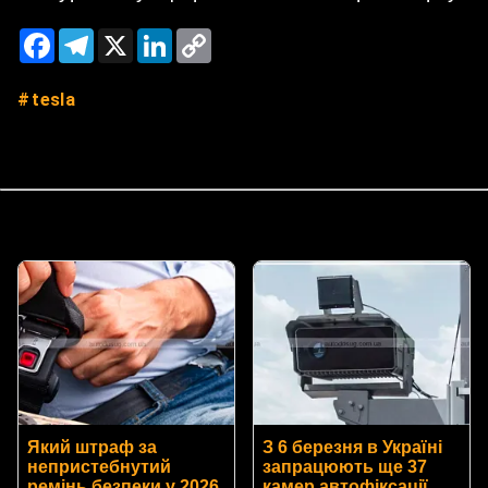
Facebook
Telegram
X
LinkedIn
Copy
Link
tesla
Який штраф за
З 6 березня в Україні
непристебнутий
запрацюють ще 37
ремінь безпеки у 2026
камер автофіксації