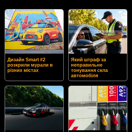
Дизайн Smart #2
Який штраф за
розкрили мурали в
неправильне
різних містах
тонування скла
автомобіля