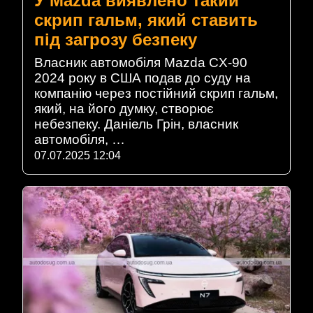
У Mazda виявлено такий
скрип гальм, який ставить
під загрозу безпеку
Власник автомобіля Mazda CX-90
2024 року в США подав до суду на
компанію через постійний скрип гальм,
який, на його думку, створює
небезпеку. Даніель Грін, власник
автомобіля, …
07.07.2025 12:04