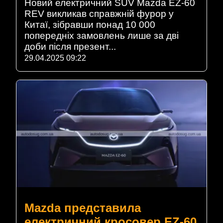
Новий електричний SUV Mazda EZ-60
REV викликав справжній фурор у
Китаї, зібравши понад 10 000
попередніх замовлень лише за дві
доби після презент...
29.04.2025 09:22
Mazda представила
електричний кросовер EZ-60