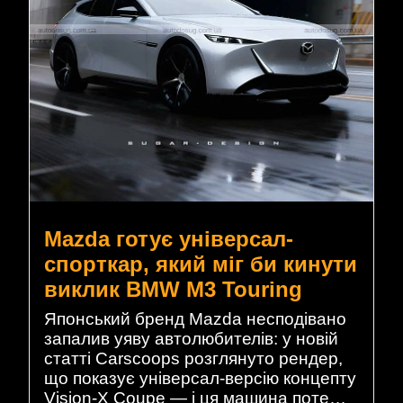
Mazda готує універсал-
спорткар, який міг би кинути
виклик BMW M3 Touring
Японський бренд Mazda несподівано
запалив уяву автолюбителів: у новій
статті Carscoops розглянуто рендер,
що показує універсал-версію концепту
Vision-X Coupe — і ця машина поте…