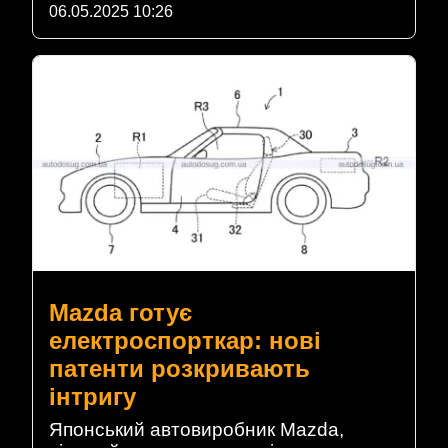
06.05.2025 10:26
Mazda готує
електроспорткар: нові
патенти розкривають
інтригу
Японський автовиробник Mazda,