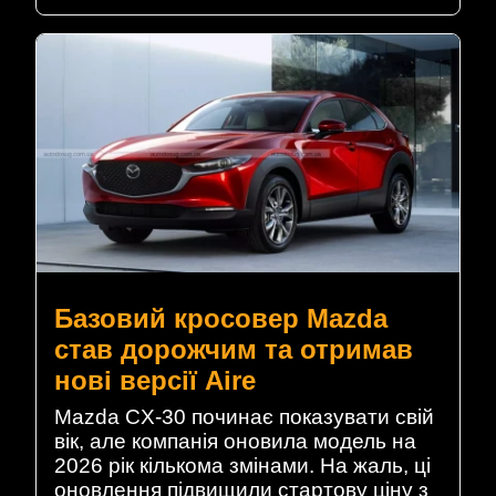
Базовий кросовер Mazda
став дорожчим та отримав
нові версії Aire
Mazda CX-30 починає показувати свій
вік, але компанія оновила модель на
2026 рік кількома змінами. На жаль, ці
оновлення підвищили стартову ціну з