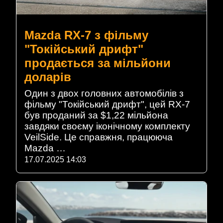
Mazda RX-7 з фільму
"Токійський дрифт"
продається за мільйони
доларів
Один з двох головних автомобілів з
фільму "Токійський дрифт", цей RX-7
був проданий за $1,22 мільйона
завдяки своєму іконічному комплекту
VeilSide. Це справжня, працююча
Mazda …
17.07.2025 14:03