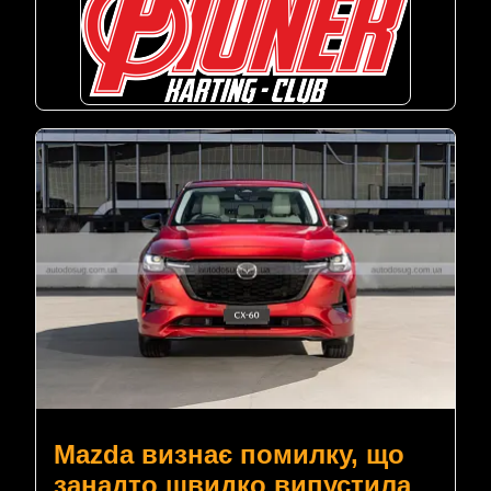
Mazda визнає помилку, що
занадто швидко випустила