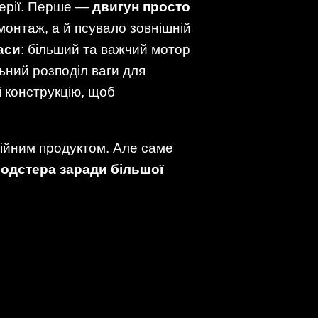
серії. Перше —
двигун просто
онтаж, а й псува­ло зовнішній
аси
: більший та важчий мотор
льний розподіл ваги для
і конструкцію, щоб
рійним продуктом. Але саме
одстера заради більшої