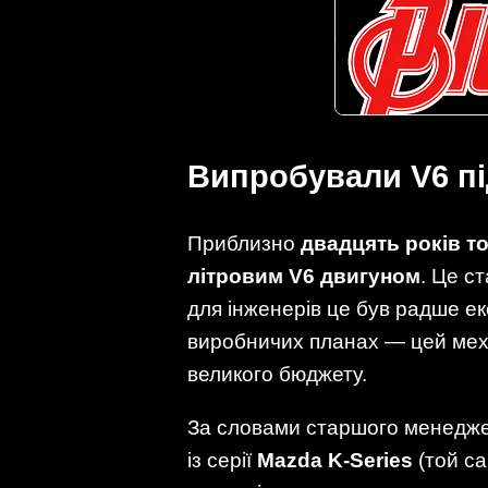
Випробували V6 пі
Приблизно
двадцять років т
літровим V6 двигуном
. Це с
для інженерів це був радше е
виробничих планах — цей механ
великого бюджету.
За словами старшого менеджер
із серії
Mazda K-Series
(той с