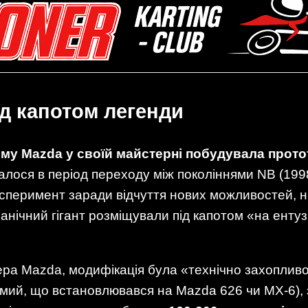
д капотом легенди
ому Mazda у своїй майстерні побудувала прото
талося в період переходу між поколіннями NB (199
ксперимент заради відчуття нових можливостей, н
ічний гігант розміщували під капотом «на ентузі
а Mazda, модифікація була «технічно захопливою
амий, що встановлювався на Mazda 626 чи MX-6),