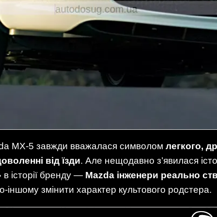
azda MX-5 завжди вважалася символом
легкого, д
оволенні від їзди
. Але нещодавно з’явилася істо
 в історії бренду —
Mazda інженери реально ств
 по-іншому змінити характер культового родстера.