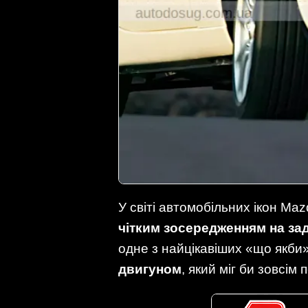
У світі автомобільних ікон M
чітким зосередженням на зад
одне з найцікавіших «що якби»
двигуном
, який міг би зовсім