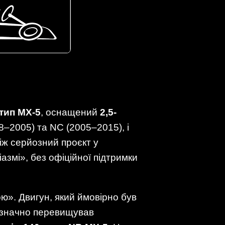
тип MX-5
, оснащений
2,5-
8–2005) та NC (2005–2015), і
іж серйозний проєкт у
азмі», без офіційної підтримки
». Двигун, який ймовірно був
 значно перевищував