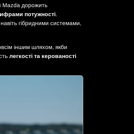
ки Mazda дорожить
цифрами потужності
.
 навіть гібридними системами,
зовсім іншим шляхом, якби
исть
легкості та керованості