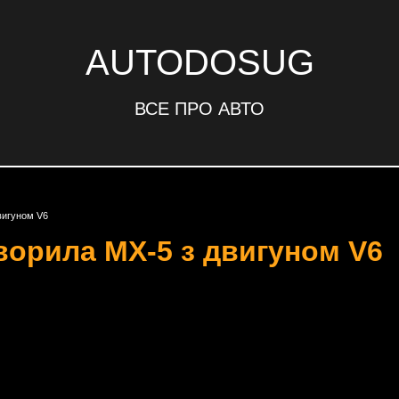
AUTODOSUG
ВСЕ ПРО АВТО
вигуном V6
ворила MX-5 з двигуном V6