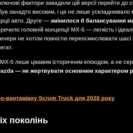
 ключові фактори завадили цій версії перейти до 
 був занадто високим, і це не лише ускладнювало м
рції авто. Друге —
змінилося б балансування м
речило головній концепції MX-5 — легкість і ідеа
женери не хотіли повністю переосмислювати шасі 
егат.
 MX-5 лише цікавим історичним епізодом, а не се
azda — не жертвувати основним характером р
о-вантажівку Scrum Truck для 2026 року
іх поколінь