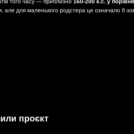
атів того часу — приблизно
160-200 к.с. у порівня
 але для маленького родстера це означало б зов
или проєкт