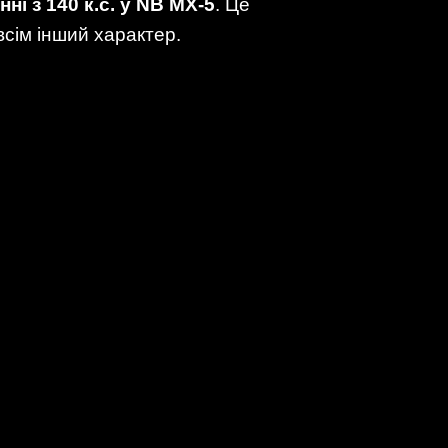
нні з 140 к.с. у NB MX-5
. Це
сім інший характер.