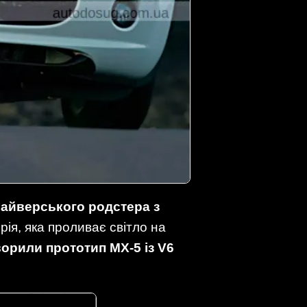
райверського родстера з
рія, яка проливає світло на
орили прототип MX-5 із V6