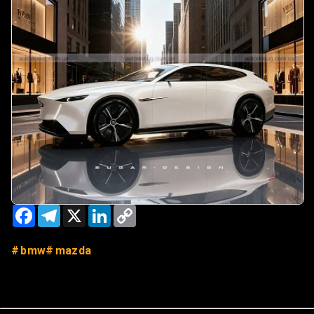
Facebook
Telegram
X
LinkedIn
Copy
Link
bmw
mazda