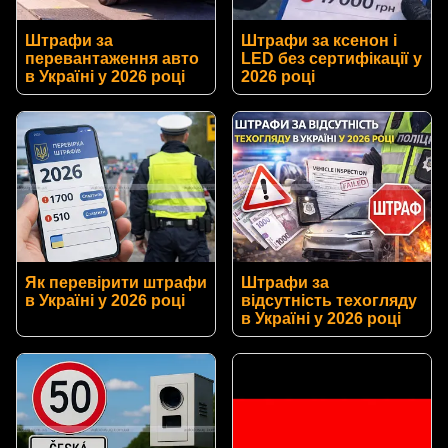
Штрафи за
Штрафи за ксенон і
перевантаження авто
LED без сертифікації у
в Україні у 2026 році
2026 році
Як перевірити штрафи
Штрафи за
в Україні у 2026 році
відсутність техогляду
в Україні у 2026 році