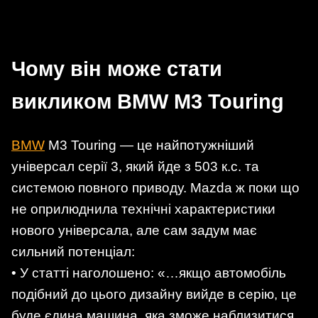
Чому він може стати
викликом BMW M3 Touring
BMW
M3 Touring — це найпотужніший
універсал серії 3, який йде з 503 к.с. та
системою повного приводу. Mazda ж поки що
не оприлюднила технічні характеристики
нового універсала, але сам задум має
сильний потенціал:
• У статті наголошено: «…якщо автомобіль
подібний до цього дизайну вийде в серію, це
буде єдина машина, яка зможе наблизитися