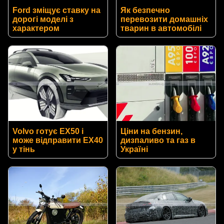
Ford зміщує ставку на
Як безпечно
дорогі моделі з
перевозити домашніх
характером
тварин в автомобілі
Volvo готує EX50 і
Ціни на бензин,
може відправити EX40
дизпаливо та газ в
у тінь
Україні