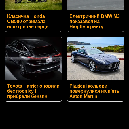
Класична Honda
Електричний BMW M3
CB500 отримала
показався на
електричне серце
Нюрбургрингу
Toyota Harrier оновили
Рідкісні кольори
без поспіху і
повернулися на п’ять
прибрали бензин
Aston Martin