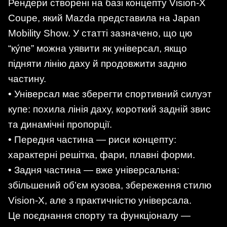
Рендери створені на базі концепту Vision-X
Coupe, який Mazda представила на Japan
Mobility Show. У статті зазначено, що цю
“ку́пе” можна уявити як універсал, якщо
підняти лінію даху й продовжити задню
частину.
• Універсал має зберегти спортивний силуэт
купе: похила лінія даху, короткий задній звис
та динамічні пропорції.
• Передня частина — риси концепту:
характерні решітка, фари, плавні форми.
• Задня частина — вже універсальна:
збільшений об’єм кузова, збереження стилю
Vision-X, але з практичністю універсала.
Це поєднання спорту та функціоналу —