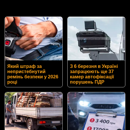
Який штраф за
З 6 березня в Україні
непристебнутий
запрацюють ще 37
ремінь безпеки у 2026
камер автофіксації
році
порушень ПДР