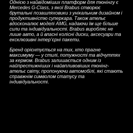
Однією з найвідоміших платформ для тюнінгу є
Mercedes G-Class, з якої Brabus створює
брутальні позашляховики з унікальним дизайном і
продуктивністю суперкара. Також ательє
вдосконалює моделі AMG, надаючи їм ще більше
сили та індивідуальності. Brabus виробляє не
лише авто, а й власні колісні диски, аксесуари та
ексклюзивні інтер’єрні пакети.
Бренд орієнтується на тих, хто прагне
максимуму — у стилі, потужності та відчуттях
за кермом. Brabus залишається одним із
найпрестижніших і найвпливовіших тюнінг-
ательє світу, пропонуючи автомобілі, які стають
справжнім символом статусу та
індивідуальності.