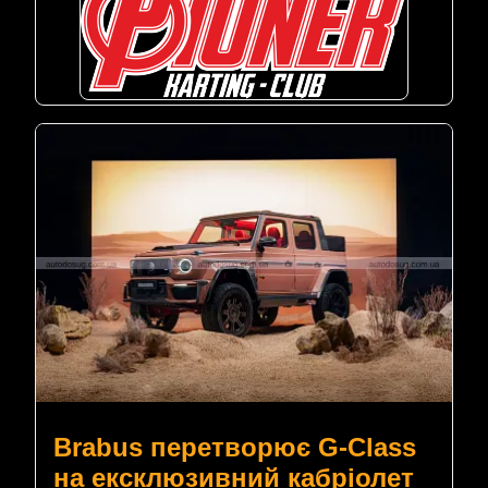
Brabus перетворює G-Class
на ексклюзивний кабріолет