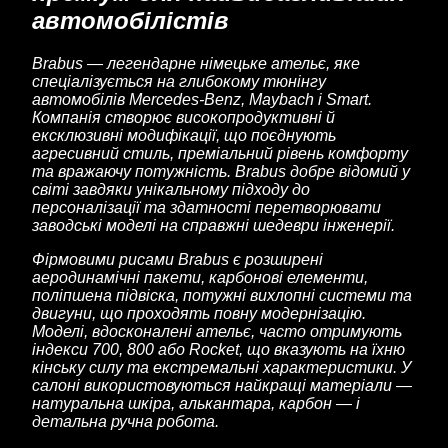
автомобілістів
Brabus — легендарне німецьке ательє, яке
спеціалізується на глибокому тюнінгу
автомобілів Mercedes-Benz, Maybach і Smart.
Компанія створює високопродуктивні й
ексклюзивні модифікації, що поєднують
агресивний стиль, преміальний рівень комфорту
та вражаючу потужність. Brabus добре відомий у
світі завдяки унікальному підходу до
персоналізації та здатності перетворювати
заводські моделі на справжні шедеври інженерії.
Фірмовими рисами Brabus є розширені
аеродинамічні пакети, карбонові елементи,
поліпшена підвіска, потужні вихлопні системи та
двигуни, що проходять повну модернізацію.
Моделі, вдосконалені ательє, часто отримують
індекси 700, 800 або Rocket, що вказують на їхню
кінську силу та екстремальні характеристики. У
салоні використовуються найкращі матеріали —
натуральна шкіра, алькантара, карбон — і
детальна ручна робота.