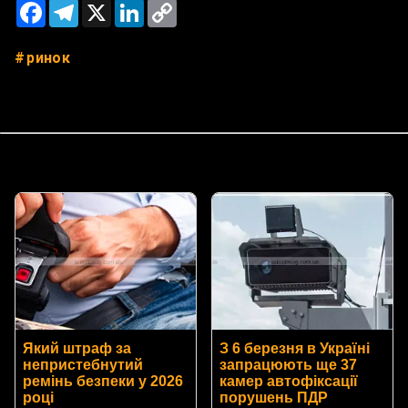
Facebook
Telegram
X
LinkedIn
Copy
Link
ринок
Який штраф за
З 6 березня в Україні
непристебнутий
запрацюють ще 37
ремінь безпеки у 2026
камер автофіксації
році
порушень ПДР