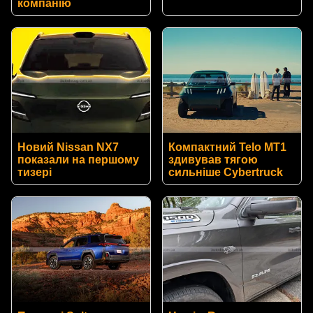
компанію
Новий Nissan NX7
Компактний Telo MT1
показали на першому
здивував тягою
тизері
сильніше Cybertruck