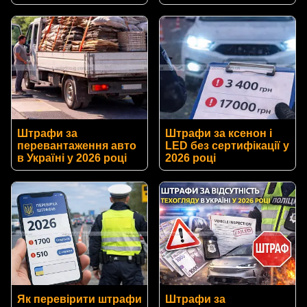
Штрафи за
Штрафи за ксенон і
перевантаження авто
LED без сертифікації у
в Україні у 2026 році
2026 році
Як перевірити штрафи
Штрафи за