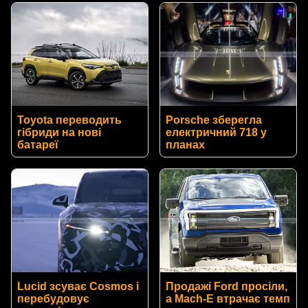
Toyota переводить
Porsche зберегла
гібриди на нові
електричний 718 у
батареї
планах
Lucid зсуває Cosmos і
Продажі Ford просіли,
перебудовує
а Mach-E втрачає темп