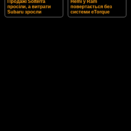
Продажі Solterra
Hemi у Ram
просіли, а витрати
повертається без
Subaru зросли
системи eTorque