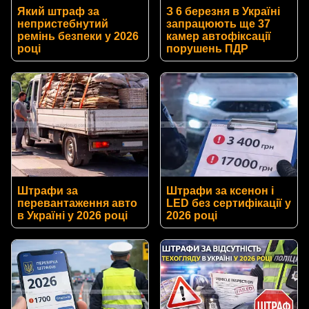
Який штраф за
З 6 березня в Україні
непристебнутий
запрацюють ще 37
ремінь безпеки у 2026
камер автофіксації
році
порушень ПДР
Штрафи за
Штрафи за ксенон і
перевантаження авто
LED без сертифікації у
в Україні у 2026 році
2026 році