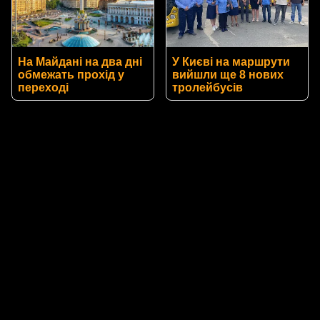
На Майдані на два дні
У Києві на маршрути
обмежать прохід у
вийшли ще 8 нових
переході
тролейбусів