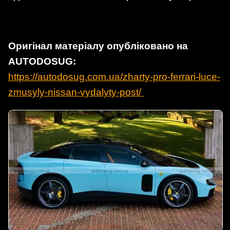
Оригінал матеріалу опубліковано на
AUTODOSUG:
https://autodosug.com.ua/zharty-pro-ferrari-luce-
zmusyly-nissan-vydalyty-post/