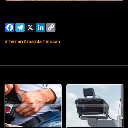
Facebook
Telegram
X
LinkedIn
Copy
Link
ferrari
mazda
nissan