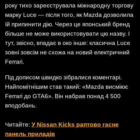
року тихо зареєструвала міжнародну торгову
марку Luce — після того, як Mazda дозволила
їй припинити дію. Через це японський бренд
більше не може використовувати цю назву. І
тут, звісно, впадає в око інше: класична Luce
зовні зовсім не схожа на новий електричний
Ferrari.
Під дописом швидко зібралися коментарі.
Найпомітнішим став такий: «Mazda висміює
Ferrari до GTA6». Він набрав понад 4 500
вподобань.
Читайте:
У Nissan Kicks раптово гасне
панель приладів