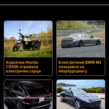
Класична Honda
Електричний BMW M3
CB500 отримала
показався на
електричне серце
Нюрбургрингу