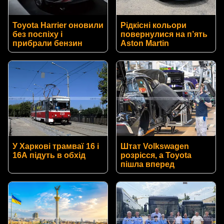
Toyota Harrier оновили
Рідкісні кольори
без поспіху і
повернулися на п’ять
прибрали бензин
Aston Martin
У Харкові трамваї 16 і
Штат Volkswagen
16А підуть в обхід
розрісся, а Toyota
пішла вперед