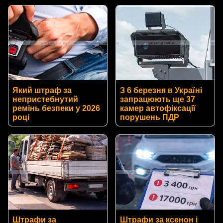
Який штраф за
З 6 березня в Україні
непристебнутий
запрацюють ще 37
ремінь безпеки у 2026
камер автофіксації
році
порушень ПДР
Штрафи за
Штрафи за ксенон і