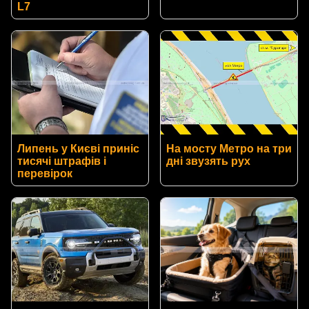
L7
Липень у Києві приніс
На мосту Метро на три
тисячі штрафів і
дні звузять рух
перевірок