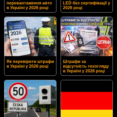
перевантаження авто
LED без сертифікації у
в Україні у 2026 році
2026 році
Як перевірити штрафи
Штрафи за
в Україні у 2026 році
відсутність техогляду
в Україні у 2026 році