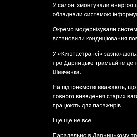
У салоні змонтували енергоощ
обладнали системою інформув
Окремо модернізували систему 
встановили кондиціювання пові
У «Київпастрансі» зазначають
про Дарницьке трамвайне депо
Шевченка.
На підприємстві вважають, щ
повного виведення старих ваго
працюють для пасажирів.
І це ще не все.
Паралельно в Дарницькому тра