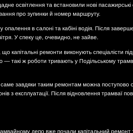
адне освітлення та встановили нові пасажирські 
ання про зупинки й номер маршруту.
опалення в салоні та кабіні водія. Після заверш
тря. У спеку це, очевидно, не зайве.
, що капітальні ремонти виконують спеціалісти пі
 — такі ж роботи тривають у Подільському трамв
о саме завдяки таким ремонтам можна поступово 
нів з експлуатації. Після відновлення трамваї п
мвайному депо вже почали капітальний ремонт тр