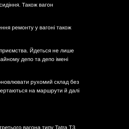
сидіння. Також вагон
ення ремонту у вагоні також
дприємства. Йдеться не лише
айному депо та депо імені
оновлювати рухомий склад без
овертаються на маршрути й далі
етього вагона типу Tatra T3