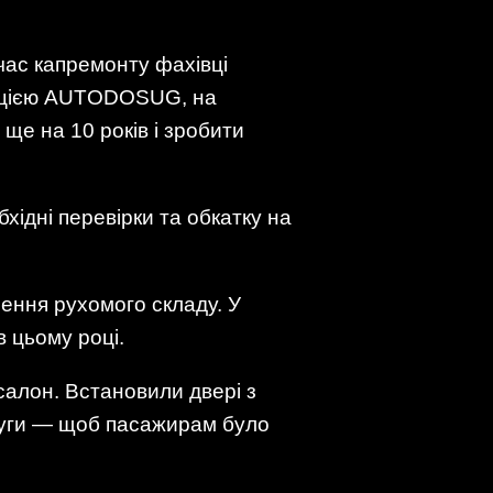
час капремонту фахівці
мацією AUTODOSUG, на
ще на 10 років і зробити
хідні перевірки та обкатку на
лення рухомого складу. У
в цьому році.
 салон. Встановили двері з
смуги — щоб пасажирам було