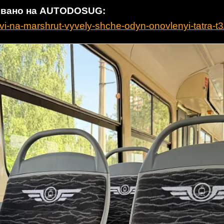
ковано на AUTODOSUG:
vi-na-marshrut-vyvely-shche-odyn-onovlenyi-tatra-t