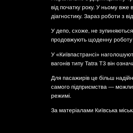
від початку року. У ньому вже
діагностику. Зараз роботи з в
У депо, схоже, не зупиняютьс
продовжують щоденну роботу н
У «Київпастрансі» наголошуют
вагонів типу Tatra T3 він озна
Для пасажирів це більш надій
самого підприємства — можлив
режимі.
За матеріалами Київська міськ