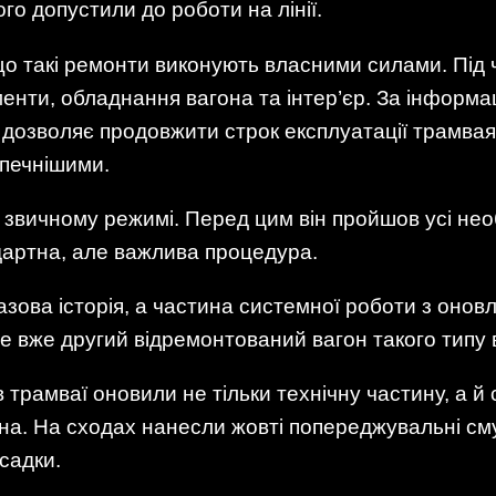
го допустили до роботи на лінії.
що такі ремонти виконують власними силами. Під 
менти, обладнання вагона та інтер’єр. За інфор
 дозволяє продовжити строк експлуатації трамвая 
зпечнішими.
звичному режимі. Перед цим він пройшов усі необ
ндартна, але важлива процедура.
зова історія, а частина системної роботи з онов
е вже другий відремонтований вагон такого типу 
в трамваї оновили не тільки технічну частину, а й
ікна. На сходах нанесли жовті попереджувальні 
садки.