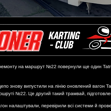
ремонту на маршрут №22 повернули ще один Tatra
по знову випустили на лінію оновлений вагон Tat
шруті №22. Це другий такий трамвай, підготовлен
он налаштували, перевірили всі системи й пров