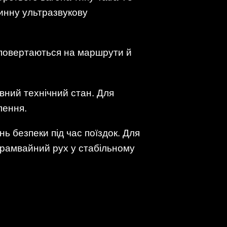
винну ультразвукову
 повертаються на маршрути й
вний технічний стан. Для
лення.
нь безпеки під час поїздок. Для
трамвайний рух у стабільному