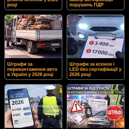
році
порушень ПДР
Штрафи за
Штрафи за ксенон і
перевантаження авто
LED без сертифікації у
в Україні у 2026 році
2026 році