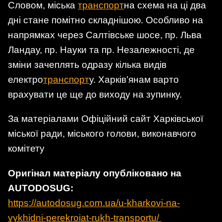
Словом, міська
транспорт
на схема на ці два
дні стане помітно складнішою. Особливо на
напрямках через Салтівське шосе, пр. Льва
Ландау, пр. Науки та пр. Незалежності, де
зміни зачеплять одразу кілька видів
електро
транспорт
у. Харків’янам варто
врахувати це ще до виходу на зупинку.
За матеріалами Офіційний сайт Харківської
міської ради, міського голови, виконавчого
комітету
Оригінал матеріалу опубліковано на
AUTODOSUG:
https://autodosug.com.ua/u-kharkovi-na-
vykhidni-perekroiat-rukh-transportu/