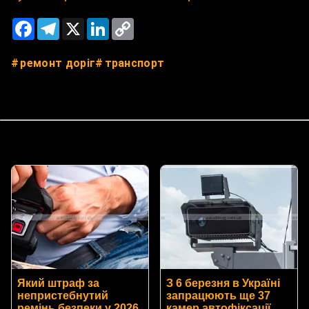
Facebook
Telegram
X
LinkedIn
Copy
Link
ремонт доріг
транспорт
Який штраф за
З 6 березня в Україні
непристебнутий
запрацюють ще 37
ремінь безпеки у 2026
камер автофіксації