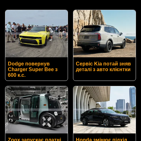
Dodge повернув
Сервіс Kia потай зняв
Charger Super Bee з
деталі з авто клієнтки
600 к.с.
Zoox запускає платні
Honda змінює підхід