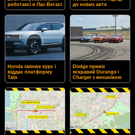
роботаксі в Лас-Вегасі
до нових авто
Honda змінює курс і
Dodge привіз
віддає платформу
яскравий Durango і
Tata
Charger з механікою