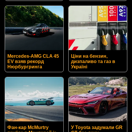
Mercedes-AMG CLA 45
Ціни на бензин,
EV взяв рекорд
дизпаливо та газ в
Нюрбургринга
Україні
Фан-кар McMurtry
У Toyota задумали GR