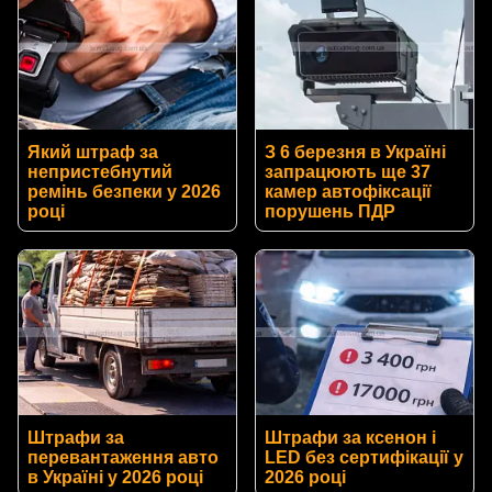
Який штраф за
З 6 березня в Україні
непристебнутий
запрацюють ще 37
ремінь безпеки у 2026
камер автофіксації
році
порушень ПДР
Штрафи за
Штрафи за ксенон і
перевантаження авто
LED без сертифікації у
в Україні у 2026 році
2026 році