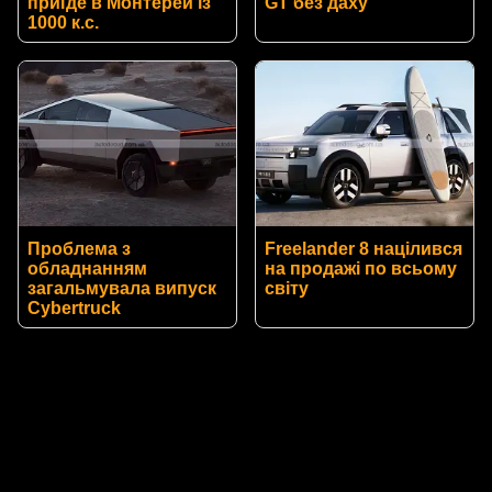
приїде в Монтерей із
GT без даху
1000 к.с.
Проблема з
Freelander 8 націлився
обладнанням
на продажі по всьому
загальмувала випуск
світу
Cybertruck