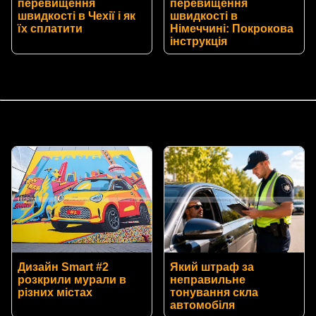
перевищення
перевищення
швидкості в Чехії і як
швидкості в
їх сплатити
Німеччині: Покрокова
інструкція
Дизайн Smart #2
Який штраф за
розкрили мурали в
неправильне
різних містах
тонування скла
автомобіля