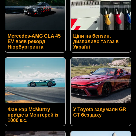
Mercedes-AMG CLA 45
Ціни на бензин,
EV взяв рекорд
дизпаливо та газ в
Нюрбургринга
Україні
Фан-кар McMurtry
У Toyota задумали GR
приїде в Монтерей із
GT без даху
1000 к.с.