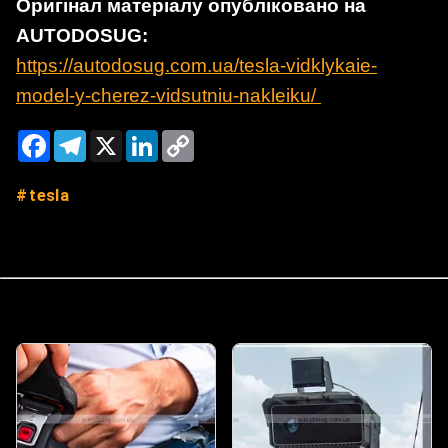
Оригінал матеріалу опубліковано на
AUTODOSUG:
https://autodosug.com.ua/tesla-vidklykaie-
model-y-cherez-vidsutniu-nakleiku/
Facebook
Telegram
X
LinkedIn
Copy
Link
tesla