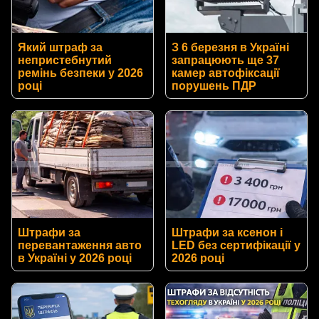
Який штраф за
З 6 березня в Україні
непристебнутий
запрацюють ще 37
ремінь безпеки у 2026
камер автофіксації
році
порушень ПДР
Штрафи за
Штрафи за ксенон і
перевантаження авто
LED без сертифікації у
в Україні у 2026 році
2026 році