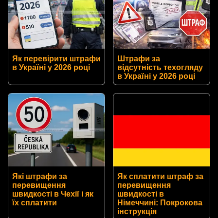
Як перевірити штрафи
Штрафи за
в Україні у 2026 році
відсутність техогляду
в Україні у 2026 році
Які штрафи за
Як сплатити штраф за
перевищення
перевищення
швидкості в Чехії і як
швидкості в
їх сплатити
Німеччині: Покрокова
інструкція