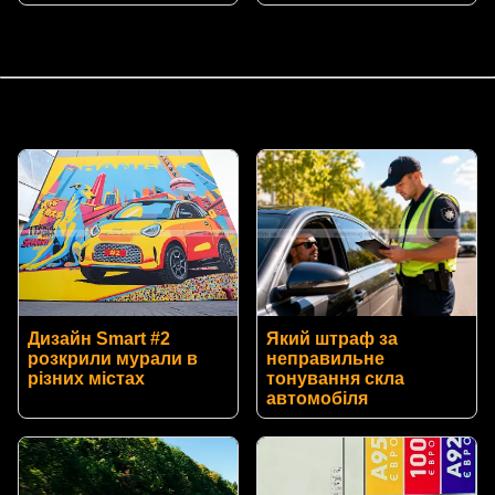
Дизайн Smart #2
Який штраф за
розкрили мурали в
неправильне
різних містах
тонування скла
автомобіля