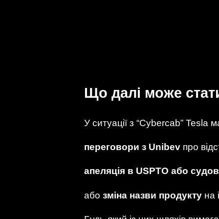
Що далі може стат
У ситуації з “Cybercab” Tesla м
переговори з Unibev
про відс
апеляція в USPTO або судов
або
зміна назви продукту
на 