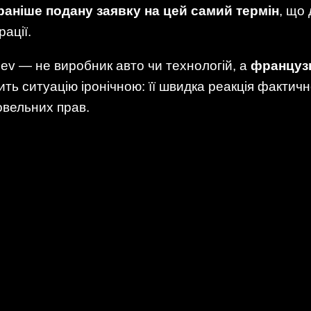
раніше подану заявку на цей самий термін
, що
рації.
ev — не виробник авто чи технологій, а
французь
ить ситуацію іронічною: її швидка реакція фактич
овельних прав.