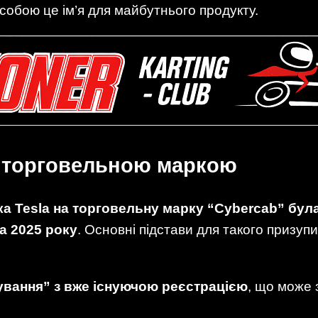
 собою це ім’я для майбутнього продукту.
з торговельною маркою
ка Tesla на торговельну марку “Cybercab” бул
а 2025 року
. Основні підстави для такого призуп
ування” з вже існуючою реєстрацією
, що може 