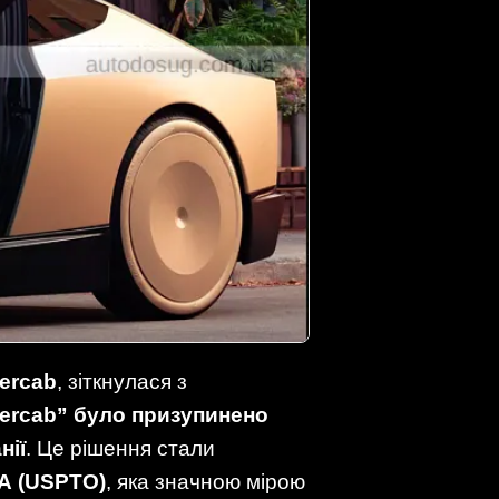
ercab
, зіткнулася з
bercab” було призупинено
нії
. Це рішення стали
А (USPTO)
, яка значною мірою