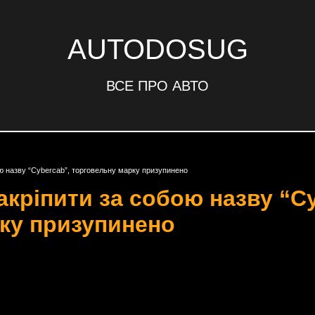
AUTODOSUG
ВСЕ ПРО АВТО
ою назву “Cybercab”, торговельну марку призупинено
закріпити за собою назву “C
ку призупинено