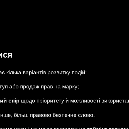
ися
ає кілька варіантів розвитку подій:
туп або продаж прав на марку;
ий спір
щодо пріоритету й можливості використа
інше, більш правово безпечне слово.