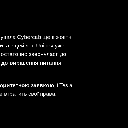
сувала Cybercab ще в жовтні
ки
, а в цей час Unibev уже
a остаточно звернулася до
 до вирішення питання
ріоритетною заявкою
, і Tesla
е втратить свої права.