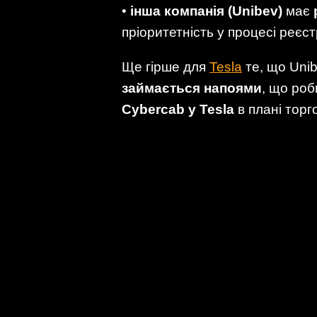
•
інша компанія (Unibev)
має
пріоритетність у процесі реєст
Ще гірше для
Tesla
те, що Unib
займається напоями
, що роб
Cybercab у Tesla
в плані торг