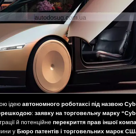
вою ідею
автономного роботаксі під назвою Cyb
перешкодою
:
заявку на торговельну марку “Cy
трації й потенційне
перекриття прав іншої компа
нини у
Бюро патентів і торговельних марок СШ