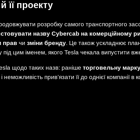
й її проекту
родовжувати розробку самого транспортного засоб
стовувати назву Cybercab на комерційному р
м прав
чи
зміни бренду
. Це також ускладнює пла
 під цим іменем, якого Tesla чекала випустити вже
sla щодо таких назв: раніше
торговельну марку
і неможливість прив’язати її до однієї компанії в 