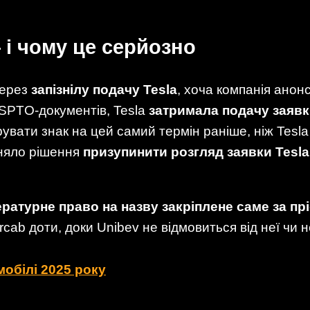
 і чому це серйозно
через
запізнілу подачу Tesla
, хоча компанія анон
USPTO-документів, Tesla
затримала подачу заяв
рувати знак на цей самий термін раніше, ніж Tesl
няло рішення
призупинити розгляд заявки Tesla
ературне право на назву закріплене саме за п
ab доти, доки Unibev не відмовиться від неї чи н
мобілі 2025 року