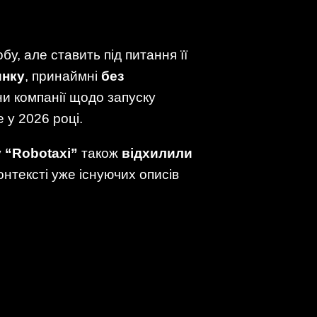
у, але ставить під питання її
инку
, принаймні
без
ни компанії щодо запуску
 у 2026 році.
 “Robotaxi”
також
відхилили
контексті уже існуючих описів