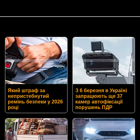
Який штраф за
З 6 березня в Україні
непристебнутий
запрацюють ще 37
ремінь безпеки у 2026
камер автофіксації
році
порушень ПДР