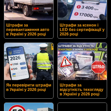
Штрафи за
Штрафи за ксенон і
перевантаження авто
LED без сертифікації у
в Україні у 2026 році
2026 році
Як перевірити штрафи
Штрафи за
в Україні у 2026 році
відсутність техогляду
в Україні у 2026 році