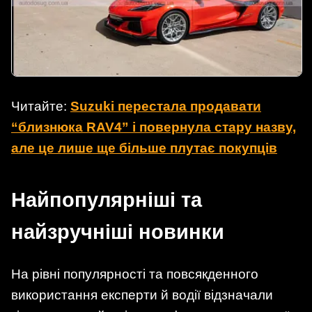
Читайте:
Suzuki перестала продавати
“близнюка RAV4” і повернула стару назву,
але це лише ще більше плутає покупців
Найпопулярніші та
найзручніші новинки
На рівні популярності та повсякденного
використання експерти й водії відзначали