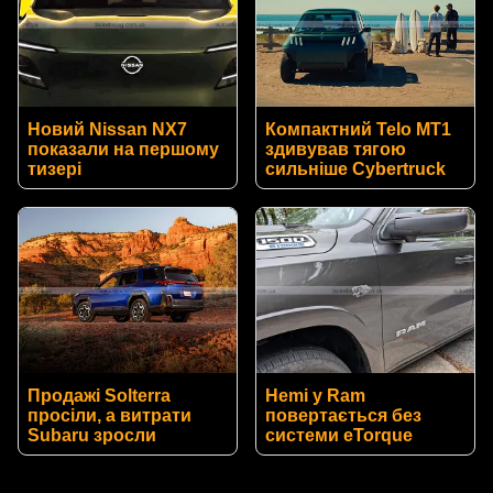
Новий Nissan NX7
Компактний Telo MT1
показали на першому
здивував тягою
тизері
сильніше Cybertruck
Продажі Solterra
Hemi у Ram
просіли, а витрати
повертається без
Subaru зросли
системи eTorque