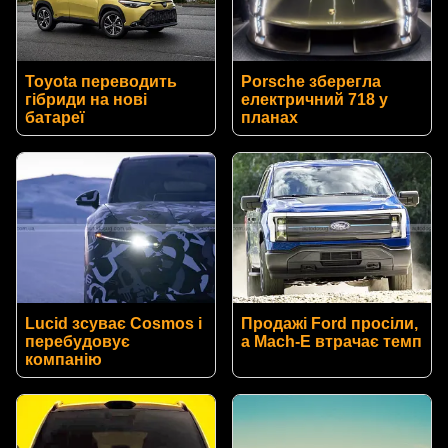
Toyota переводить
Porsche зберегла
гібриди на нові
електричний 718 у
батареї
планах
Lucid зсуває Cosmos і
Продажі Ford просіли,
перебудовує
а Mach-E втрачає темп
компанію