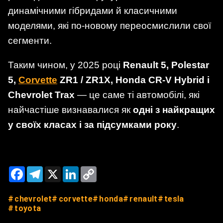
динамічними гібридами й класичними
моделями, які по-новому переосмислили свої
сегменти.
Таким чином, у 2025 році
Renault 5, Polestar
5,
Corvette
ZR1 / ZR1X, Honda CR-V Hybrid і
Chevrolet Trax
— це саме ті автомобілі, які
найчастіше визнавалися як
одні з найкращих
у своїх класах і за підсумками року
.
Facebook
Telegram
X
LinkedIn
Copy
Link
chevrolet
corvette
honda
renault
tesla
toyota