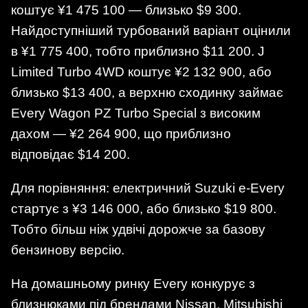
коштує ¥1 475 100 — близько $9 300.
Найдоступніший турбований варіант оцінили
в ¥1 775 400, тобто приблизно $11 200. J
Limited Turbo 4WD коштує ¥2 132 900, або
близько $13 400, а верхню сходинку займає
Every Wagon PZ Turbo Special з високим
дахом — ¥2 264 900, що приблизно
відповідає $14 200.
Для порівняння: електричний Suzuki e-Every
стартує з ¥3 146 000, або близько $19 800.
Тобто більш ніж удвічі дорожче за базову
бензинову версію.
На домашньому ринку Every конкурує з
близнюками під брендами Nissan, Mitsubishi