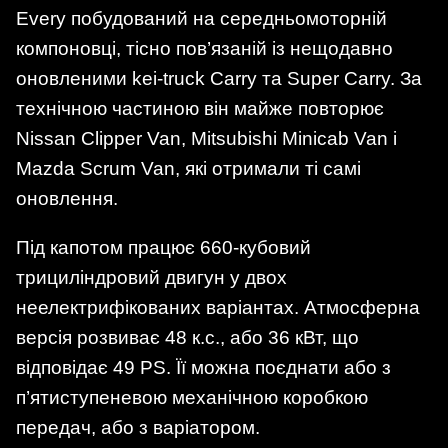
Every побудований на середньомоторній
компоновці, тісно пов’язаній із нещодавно
оновленими kei-truck Carry та Super Carry. За
технічною частиною він майже повторює
Nissan Clipper Van, Mitsubishi Minicab Van і
Mazda Scrum Van, які отримали ті самі
оновлення.
Під капотом працює 660-кубовий
трициліндровий двигун у двох
неелектрифікованих варіантах. Атмосферна
версія розвиває 48 к.с., або 36 кВт, що
відповідає 49 PS. Її можна поєднати або з
п’ятиступеневою механічною коробкою
передач, або з варіатором.