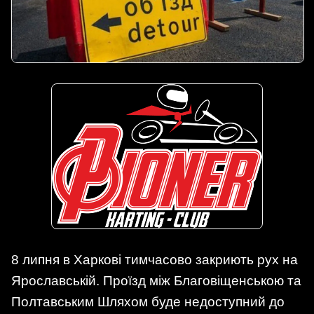
8 липня в Харкові тимчасово закриють рух на
Ярославській. Проїзд між Благовіщенською та
Полтавським Шляхом буде недоступний до