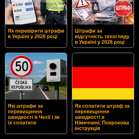
Як перевірити штрафи
Штрафи за
в Україні у 2026 році
відсутність техогляду
в Україні у 2026 році
Які штрафи за
Як сплатити штраф за
перевищення
перевищення
швидкості в Чехії і як
швидкості в
їх сплатити
Німеччині: Покрокова
інструкція