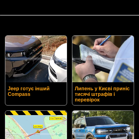
Jeep готує інший
Липень у Києві приніс
Compass
тисячі штрафів і
перевірок