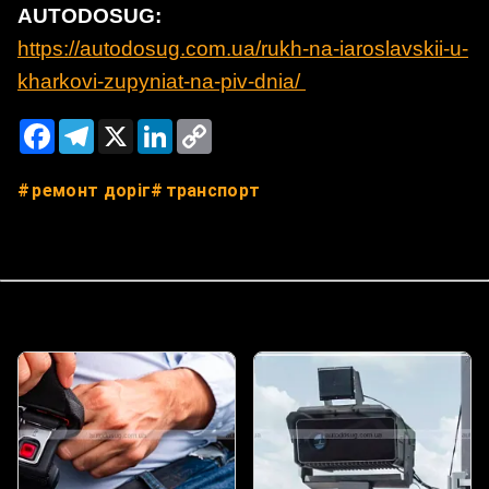
AUTODOSUG:
https://autodosug.com.ua/rukh-na-iaroslavskii-u-
kharkovi-zupyniat-na-piv-dnia/
Facebook
Telegram
X
LinkedIn
Copy
Link
ремонт доріг
транспорт