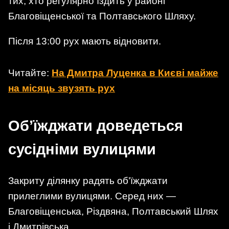
тих, хто регулярно їздить у районі
Благовіщенської та Полтавського Шляху.
Після 13:00 рух мають відновити.
Читайте:
На Дмитра Луценка в Києві майже
на місяць звузять рух
Об’їжджати доведеться
сусідніми вулицями
Закриту ділянку радять об’їжджати
прилеглими вулицями. Серед них —
Благовіщенська, Різдвяна, Полтавський Шлях
і Дмитрівська.