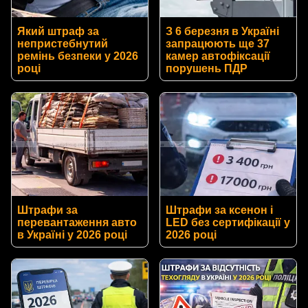
Який штраф за
З 6 березня в Україні
непристебнутий
запрацюють ще 37
ремінь безпеки у 2026
камер автофіксації
році
порушень ПДР
Штрафи за
Штрафи за ксенон і
перевантаження авто
LED без сертифікації у
в Україні у 2026 році
2026 році