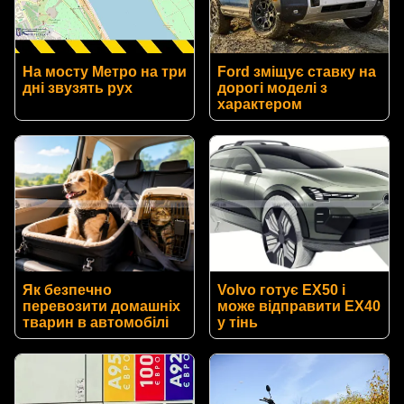
На мосту Метро на три
Ford зміщує ставку на
дні звузять рух
дорогі моделі з
характером
Як безпечно
Volvo готує EX50 і
перевозити домашніх
може відправити EX40
тварин в автомобілі
у тінь